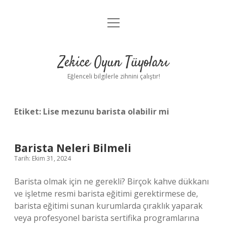
menüyü
Anasayfa
aç
Gizlilik Politikası
Zekice Oyun Tüyoları
Yasal Uyarı
Eğlenceli bilgilerle zihnini çalıştır!
Hakkımızda
Etiket:
Lise mezunu barista olabilir mi
Barista Neleri Bilmeli
Tarih: Ekim 31, 2024
Barista olmak için ne gerekli? Birçok kahve dükkanı
ve işletme resmi barista eğitimi gerektirmese de,
barista eğitimi sunan kurumlarda çıraklık yaparak
veya profesyonel barista sertifika programlarına