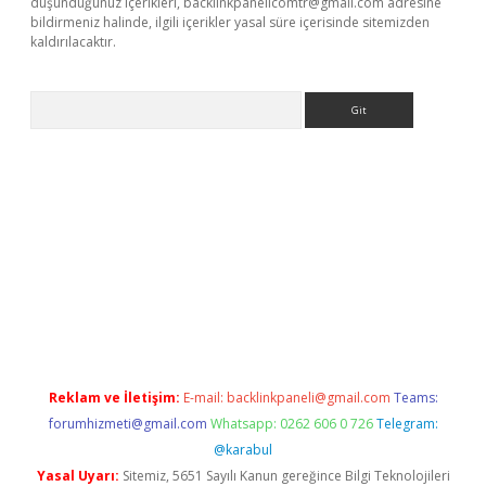
düşündüğünüz içerikleri,
backlinkpanelicomtr@gmail.com
adresine
bildirmeniz halinde, ilgili içerikler yasal süre içerisinde sitemizden
kaldırılacaktır.
Arama
w.betexper.xyz/
Reklam ve İletişim:
E-mail:
backlinkpaneli@gmail.com
Teams:
forumhizmeti@gmail.com
Whatsapp: 0262 606 0 726
Telegram:
@karabul
Yasal Uyarı:
Sitemiz, 5651 Sayılı Kanun gereğince Bilgi Teknolojileri