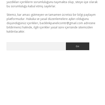
yazdıkları içeriklerin sorumluluğunu taşımakta olup, siteye üye olarak
bu sorumluluğu kabul etmiş sayılırlar.
Sitemiz, kar amacı gütmeyen ve tamamen ücretsiz bir bilgi paylaşım
platformudur. Hukuka ve yasal düzenlemelere aykırı olduğunu
düşündüğünüz içerikleri,
backlinkpanelicomtr@gmail.com
adresine
bildirmeniz halinde, ilgili içerikler yasal süre içerisinde sitemizden
kaldırılacaktır.
Arama
w.betexper.xyz/