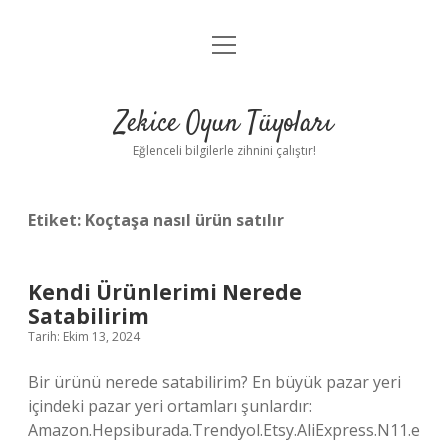
menüyü
Anasayfa
aç
Gizlilik Politikası
Zekice Oyun Tüyoları
Yasal Uyarı
Eğlenceli bilgilerle zihnini çalıştır!
Hakkımızda
Etiket:
Koçtaşa nasıl ürün satılır
Kendi Ürünlerimi Nerede
Satabilirim
Tarih: Ekim 13, 2024
Bir ürünü nerede satabilirim? En büyük pazar yeri
içindeki pazar yeri ortamları şunlardır:
Amazon.Hepsiburada.Trendyol.Etsy.AliExpress.N11.e