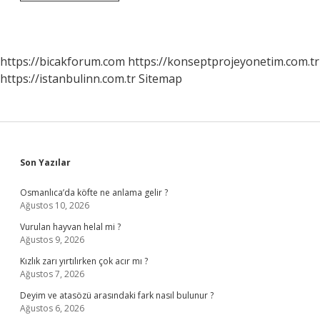
Ürünlerimi
Nerede
Satabilirim
https://bicakforum.com
https://konseptprojeyonetim.com.tr
https://istanbulinn.com.tr
Sitemap
Sidebar
Son Yazılar
Osmanlıca’da köfte ne anlama gelir ?
Ağustos 10, 2026
Vurulan hayvan helal mi ?
Ağustos 9, 2026
Kızlık zarı yırtılırken çok acır mı ?
Ağustos 7, 2026
Deyim ve atasözü arasındaki fark nasıl bulunur ?
Ağustos 6, 2026