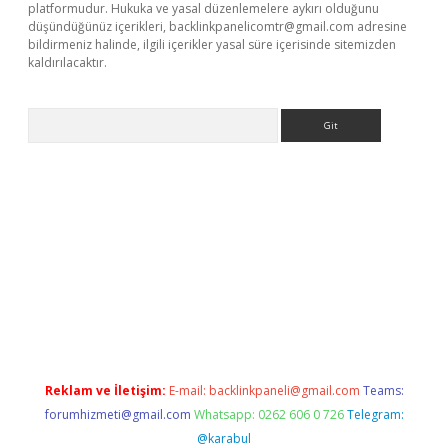
platformudur. Hukuka ve yasal düzenlemelere aykırı olduğunu
düşündüğünüz içerikleri,
backlinkpanelicomtr@gmail.com
adresine
bildirmeniz halinde, ilgili içerikler yasal süre içerisinde sitemizden
kaldırılacaktır.
Arama
w.betexper.xyz/
Reklam ve İletişim:
E-mail:
backlinkpaneli@gmail.com
Teams:
forumhizmeti@gmail.com
Whatsapp: 0262 606 0 726
Telegram:
@karabul