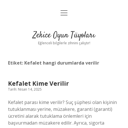
menüyü
Anasayfa
aç
Gizlilik Politikası
Zekice Oyun Tüyoları
Yasal Uyarı
Eğlenceli bilgilerle zihnini çalıştır!
Hakkımızda
Etiket:
Kefalet hangi durumlarda verilir
Kefalet Kime Verilir
Tarih: Nisan 14, 2025
Kefalet parası kime verilir? Suç şüphesi olan kişinin
tutuklanması yerine, müzakere, garanti (garanti)
ücretini alarak tutuklama önlemleri için
başvurmadan müzakere edilir. Ayrıca, sigorta