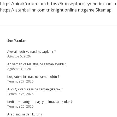
https://bicakforum.com
https://konseptprojeyonetim.com.tr
https://istanbulinn.com.tr
knight online
nttgame
Sitemap
Sidebar
Son Yazılar
Averaj nedir ve nasıl hesaplanır ?
Ağustos 5, 2026
Adıyaman ve Malatya ne zaman ayrıldı ?
Ağustos 3, 2026
Koç katımı fırtınası ne zaman oldu ?
Temmuz 27, 2026
Audi Q2 yeni kasa ne zaman çıkacak ?
Temmuz 25, 2026
Kedi tırmaladığında aşı yapılmazsa ne olur ?
Temmuz 25, 2026
Arap saçı neden kurur ?