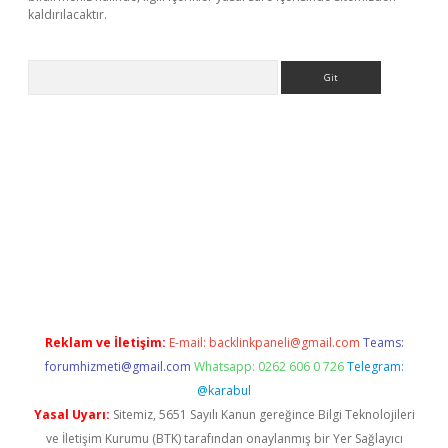
kaldırılacaktır.
Arama
ww.betexper.xyz/
Reklam ve İletişim:
E-mail:
backlinkpaneli@gmail.com
Teams:
forumhizmeti@gmail.com
Whatsapp: 0262 606 0 726
Telegram:
@karabul
Yasal Uyarı:
Sitemiz, 5651 Sayılı Kanun gereğince Bilgi Teknolojileri
ve İletişim Kurumu (BTK) tarafından onaylanmış bir Yer Sağlayıcı