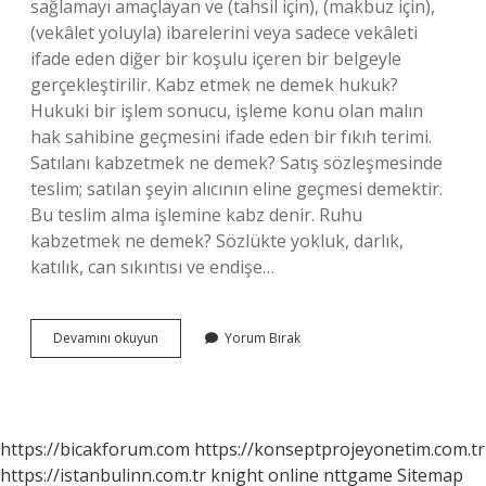
sağlamayı amaçlayan ve (tahsil için), (makbuz için),
(vekâlet yoluyla) ibarelerini veya sadece vekâleti
ifade eden diğer bir koşulu içeren bir belgeyle
gerçekleştirilir. Kabz etmek ne demek hukuk?
Hukuki bir işlem sonucu, işleme konu olan malın
hak sahibine geçmesini ifade eden bir fıkıh terimi.
Satılanı kabzetmek ne demek? Satış sözleşmesinde
teslim; satılan şeyin alıcının eline geçmesi demektir.
Bu teslim alma işlemine kabz denir. Ruhu
kabzetmek ne demek? Sözlükte yokluk, darlık,
katılık, can sıkıntısı ve endişe…
Bedeli
Devamını okuyun
Yorum Bırak
Kabzetmek
Ne
Demek
https://bicakforum.com
https://konseptprojeyonetim.com.tr
https://istanbulinn.com.tr
knight online
nttgame
Sitemap