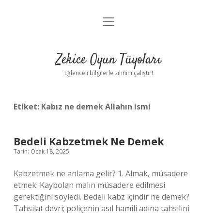
menüyü
Anasayfa
aç
Gizlilik Politikası
Zekice Oyun Tüyoları
Yasal Uyarı
Eğlenceli bilgilerle zihnini çalıştır!
Hakkımızda
Etiket:
Kabız ne demek Allahın ismi
Bedeli Kabzetmek Ne Demek
Tarih: Ocak 18, 2025
Kabzetmek ne anlama gelir? 1. Almak, müsadere
etmek: Kaybolan malın müsadere edilmesi
gerektiğini söyledi. Bedeli kabz içindir ne demek?
Tahsilat devri; poliçenin asıl hamili adına tahsilini