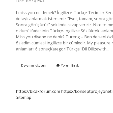
Tarih: Ekim 19, 2024
I miss you ne demek? İngilizce-Türkçe Terimler Seni
detaylı anlatmak isterseniz “Evet, tamam, sonra gör
Sonra görüşürüz” şeklinde cevap veririz. Nice to me
oldum” ifadesinin Türkçe-İngilizce Sözlükteki anlam
Miss you diyene ne denir? Tureng – Ben de seni özle
özledim cümlesi İngilizce bir cümledir. My pleasure 
anlamları: 6 sonuçKategoriTürkçe1Dil Dilizewith…
Miss
Devamını okuyun
Yorum Bırak
You
Ne
Cevap
Verilir
https://bicakforum.com
https://konseptprojeyoneti
Sitemap