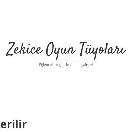
Zekice Oyun Tüyoları
Eğlenceli bilgilerle zihnini çalıştır!
https://
rilir