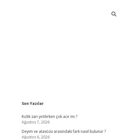
Sidebar
Son Yazılar
ilbet.online/
vdcasino sitesi
grandoperabet giriş
https://www.
Kızlık zarı yırtılırken çok acır mı ?
Ağustos 7, 2026
Deyim ve atasözü arasındaki fark nasıl bulunur ?
Ağustos 6, 2026