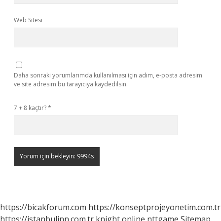
Web Sitesi
Daha sonraki yorumlarımda kullanılması için adım, e-posta adresim
ve site adresim bu tarayıcıya kaydedilsin.
7 + 8 kaçtır?
*
https://bicakforum.com
https://konseptprojeyonetim.com.tr
https://istanbulinn.com.tr
knight online
nttgame
Sitemap