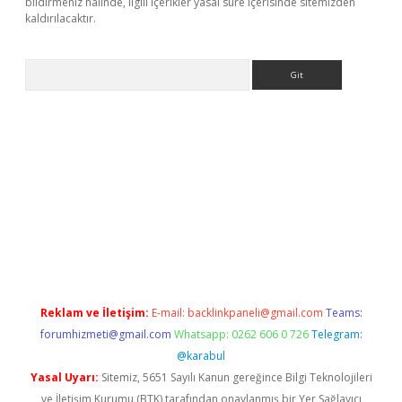
bildirmeniz halinde, ilgili içerikler yasal süre içerisinde sitemizden
kaldırılacaktır.
Arama
z/
Reklam ve İletişim:
E-mail:
backlinkpaneli@gmail.com
Teams:
forumhizmeti@gmail.com
Whatsapp: 0262 606 0 726
Telegram:
@karabul
Yasal Uyarı:
Sitemiz, 5651 Sayılı Kanun gereğince Bilgi Teknolojileri
ve İletişim Kurumu (BTK) tarafından onaylanmış bir Yer Sağlayıcı