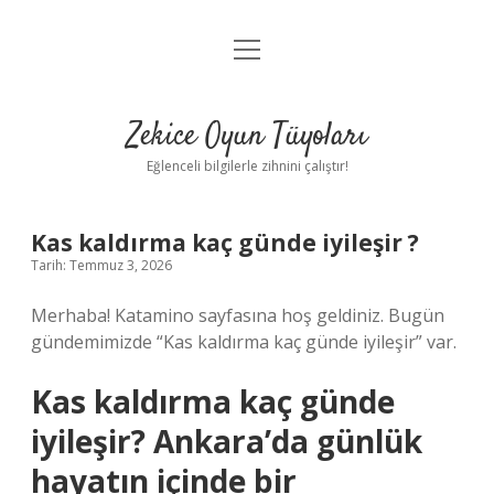
menüyü
Anasayfa
aç
Gizlilik Politikası
Zekice Oyun Tüyoları
Yasal Uyarı
Eğlenceli bilgilerle zihnini çalıştır!
Hakkımızda
Kas kaldırma kaç günde iyileşir ?
Tarih: Temmuz 3, 2026
Merhaba! Katamino sayfasına hoş geldiniz. Bugün
gündemimizde “Kas kaldırma kaç günde iyileşir” var.
Kas kaldırma kaç günde
iyileşir? Ankara’da günlük
hayatın içinde bir