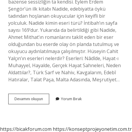
bazense sessizliğin ta kendisi. Eylem Erdem
Şengör’ün ilk kitabı Nadide, edebiyatta öykü
tadından hoşlanan okuyucular için keyifli bir
yolculuk. Nadide kimin eseri türü? İntibah’ın sayfa
sayısı 169’dur. Yukarıda da belirtildiği gibi Nadide,
Ahmet Mithat’ın romanlarını taklit eden bir eser
olduğundan bu eserde olay ön planda tutulmuş ve
okuyucu aydınlatılmaya çalışılmıştır. Hüseyin Cahit
Yalçın’ın eserleri nelerdir? Eserleri: Nâdîde, Hayat-ı
Muhayyel, Hayalde, Gerçek Hayat Sahneleri, Neden
Aldattılar?, Türk Sarf ve Nahiv, Kavgalarım, Edebî
Hatıralar, Talat Paşa, Malta Adasında, Meşrutiyet…
Nadide
Devamını okuyun
Yorum Bırak
Eseri
Kime
Aittir
https://bicakforum.com
https://konseptprojeyonetim.com.tr