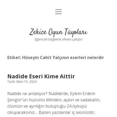
menüyü
Anasayfa
aç
Gizlilik Politikası
Zekice Oyun Tüyoları
Yasal Uyarı
Eğlenceli bilgilerle zihnini çalıştır!
Hakkımızda
Etiket:
Hüseyin Cahit Yalçının eserleri nelerdir
Nadide Eseri Kime Aittir
Tarih: Ekim 15, 2024
Nadide ne anlatıyor? Nadide’de, Eylem Erdem
Şengör’ün hüzünlü dilinden, aşkın ve sadakatin,
ölümün ve ayrılığın buluştuğu 24 öyküyü
okuyacaksınız… Bazen yazılanlar iç sesinizdir,