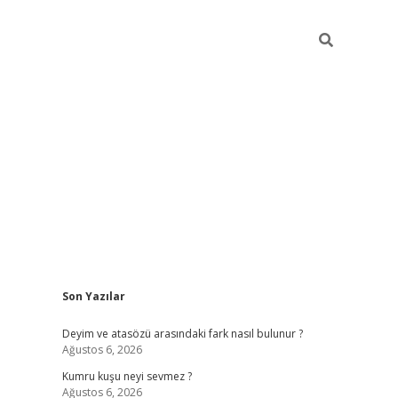
Sidebar
Son Yazılar
online/
vdcasino sitesi
grandoperabet giriş
https://www.betexp
Deyim ve atasözü arasındaki fark nasıl bulunur ?
Ağustos 6, 2026
Kumru kuşu neyi sevmez ?
Ağustos 6, 2026