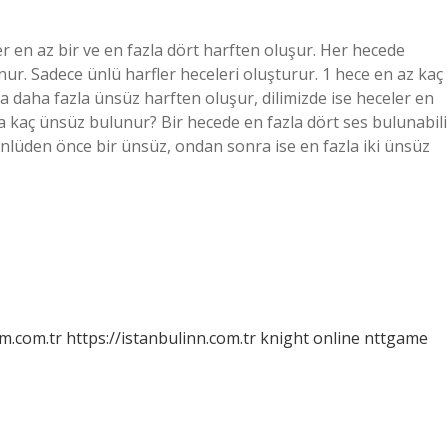
r en az bir ve en fazla dört harften oluşur. Her hecede
ur. Sadece ünlü harfler heceleri oluşturur. 1 hece en az kaç
ya daha fazla ünsüz harften oluşur, dilimizde ise heceler en
la kaç ünsüz bulunur? Bir hecede en fazla dört ses bulunabili
ünlüden önce bir ünsüz, ondan sonra ise en fazla iki ünsüz
m.com.tr
https://istanbulinn.com.tr
knight online
nttgame