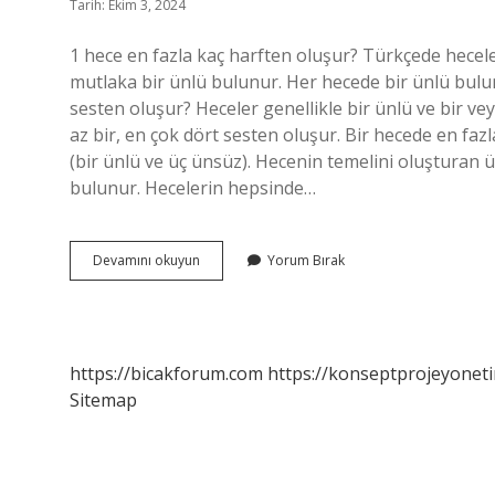
Tarih: Ekim 3, 2024
1 hece en fazla kaç harften oluşur? Türkçede hecele
mutlaka bir ünlü bulunur. Her hecede bir ünlü bulun
sesten oluşur? Heceler genellikle bir ünlü ve bir ve
az bir, en çok dört sesten oluşur. Bir hecede en faz
(bir ünlü ve üç ünsüz). Hecenin temelini oluşturan 
bulunur. Hecelerin hepsinde…
Bir
Devamını okuyun
Yorum Bırak
Hece
En
Çok
Kaç
Harften
https://bicakforum.com
https://konseptprojeyoneti
Oluşur
Sitemap