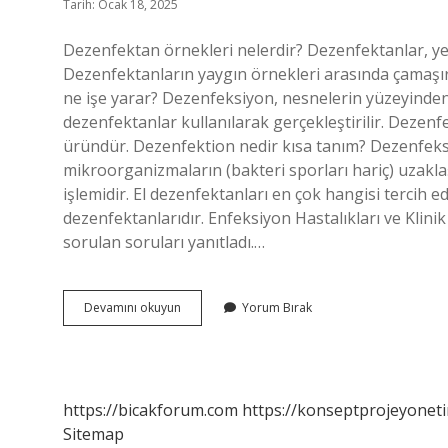
Tarih: Ocak 18, 2025
Dezenfektan örnekleri nelerdir? Dezenfektanlar, yen
Dezenfektanların yaygın örnekleri arasında çamaşır
ne işe yarar? Dezenfeksiyon, nesnelerin yüzeyinden
dezenfektanlar kullanılarak gerçekleştirilir. Dezen
üründür. Dezenfektion nedir kısa tanım? Dezenfek
mikroorganizmaların (bakteri sporları hariç) uzakla
işlemidir. El dezenfektanları en çok hangisi tercih edi
dezenfektanlarıdır. Enfeksiyon Hastalıkları ve Klin
sorulan soruları yanıtladı.…
Cilt
Devamını okuyun
Yorum Bırak
Dezenfektanı
Nedir
https://bicakforum.com
https://konseptprojeyoneti
Sitemap