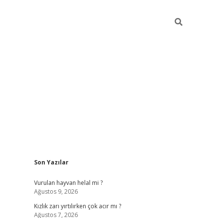
Sidebar
Son Yazılar
online/
vdcasino sitesi
grandoperabet giriş
https://www.betexp
Vurulan hayvan helal mi ?
Ağustos 9, 2026
Kızlık zarı yırtılırken çok acır mı ?
Ağustos 7, 2026