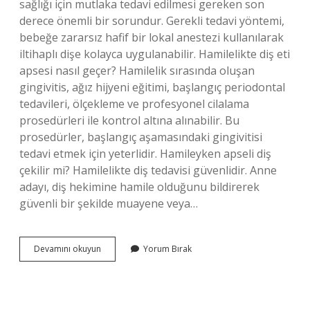
sağlığı için mutlaka tedavi edilmesi gereken son
derece önemli bir sorundur. Gerekli tedavi yöntemi,
bebeğe zararsız hafif bir lokal anestezi kullanılarak
iltihaplı dişe kolayca uygulanabilir. Hamilelikte diş eti
apsesi nasıl geçer? Hamilelik sırasında oluşan
gingivitis, ağız hijyeni eğitimi, başlangıç ​​periodontal
tedavileri, ölçekleme ve profesyonel cilalama
prosedürleri ile kontrol altına alınabilir. Bu
prosedürler, başlangıç ​​aşamasındaki gingivitisi
tedavi etmek için yeterlidir. Hamileyken apseli diş
çekilir mi? Hamilelikte diş tedavisi güvenlidir. Anne
adayı, diş hekimine hamile olduğunu bildirerek
güvenli bir şekilde muayene veya…
Hamilelikte
Devamını okuyun
Yorum Bırak
Dis
Apsesi
Bebeğe
Zarar