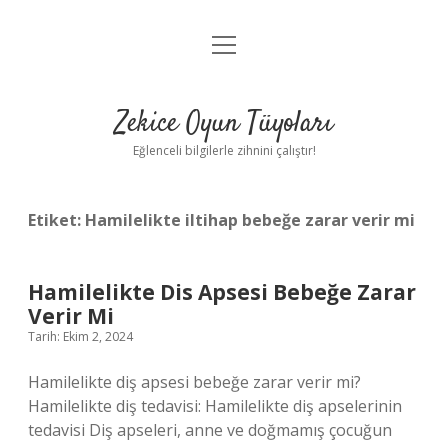
menüyü
Anasayfa
aç
Gizlilik Politikası
Zekice Oyun Tüyoları
Yasal Uyarı
Eğlenceli bilgilerle zihnini çalıştır!
Hakkımızda
Etiket:
Hamilelikte iltihap bebeğe zarar verir mi
Hamilelikte Dis Apsesi Bebeğe Zarar
Verir Mi
Tarih: Ekim 2, 2024
Hamilelikte diş apsesi bebeğe zarar verir mi?
Hamilelikte diş tedavisi: Hamilelikte diş apselerinin
tedavisi Diş apseleri, anne ve doğmamış çocuğun