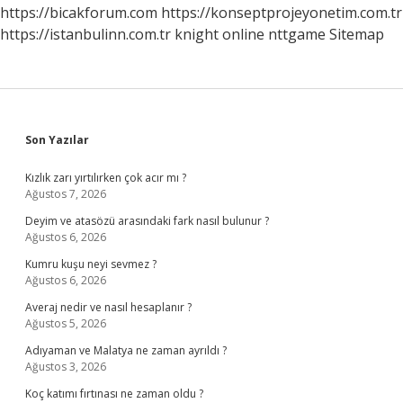
Verir
https://bicakforum.com
https://konseptprojeyonetim.com.tr
Mi
https://istanbulinn.com.tr
knight online
nttgame
Sitemap
Sidebar
Son Yazılar
Kızlık zarı yırtılırken çok acır mı ?
Ağustos 7, 2026
Deyim ve atasözü arasındaki fark nasıl bulunur ?
Ağustos 6, 2026
Kumru kuşu neyi sevmez ?
Ağustos 6, 2026
Averaj nedir ve nasıl hesaplanır ?
Ağustos 5, 2026
Adıyaman ve Malatya ne zaman ayrıldı ?
Ağustos 3, 2026
Koç katımı fırtınası ne zaman oldu ?