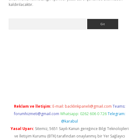
kaldırılacaktır.
Arama
ww.betexper.xyz/
Reklam ve İletişim:
E-mail:
backlinkpaneli@gmail.com
Teams:
forumhizmeti@gmail.com
Whatsapp: 0262 606 0 726
Telegram:
@karabul
Yasal Uyarı:
Sitemiz, 5651 Sayılı Kanun gereğince Bilgi Teknolojileri
ve İletişim Kurumu (BTK) tarafından onaylanmış bir Yer Sağlayıcı