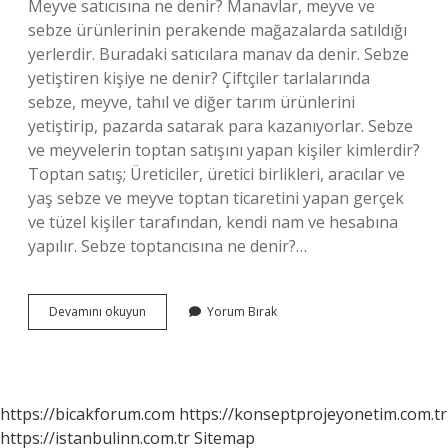
Meyve satıcısına ne denir? Manavlar, meyve ve
sebze ürünlerinin perakende mağazalarda satıldığı
yerlerdir. Buradaki satıcılara manav da denir. Sebze
yetiştiren kişiye ne denir? Çiftçiler tarlalarında
sebze, meyve, tahıl ve diğer tarım ürünlerini
yetiştirip, pazarda satarak para kazanıyorlar. Sebze
ve meyvelerin toptan satışını yapan kişiler kimlerdir?
Toptan satış; Üreticiler, üretici birlikleri, aracılar ve
yaş sebze ve meyve toptan ticaretini yapan gerçek
ve tüzel kişiler tarafından, kendi nam ve hesabına
yapılır. Sebze toptancısına ne denir?…
Sebze
Devamını okuyun
Yorum Bırak
Ve
Meyve
Toptancısı
Ne
Denir
https://bicakforum.com
https://konseptprojeyonetim.com.tr
https://istanbulinn.com.tr
Sitemap