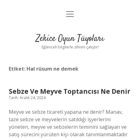
menüyü
Anasayfa
aç
Gizlilik Politikası
Zekice Oyun Tüyoları
Yasal Uyarı
Eğlenceli bilgilerle zihnini çalıştır!
Hakkımızda
Etiket:
Hal rüsum ne demek
Sebze Ve Meyve Toptancısı Ne Denir
Tarih: Aralık 24, 2024
Meyve ve sebze ticareti yapana ne denir? Manav,
taze sebze ve meyvelerin satıldığı işyerlerini
yöneten, meyve ve sebzelerin teminini sağlayan ve
satış sürecini yürüten kişi olarak tanımlanmaktadır.