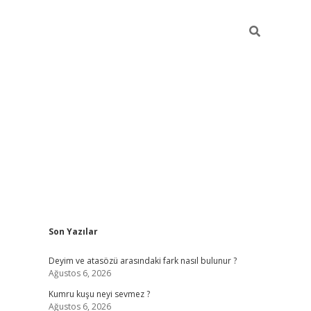
Sidebar
Son Yazılar
nline/
vdcasino sitesi
grandoperabet giriş
https://www.betexp
Deyim ve atasözü arasındaki fark nasıl bulunur ?
Ağustos 6, 2026
Kumru kuşu neyi sevmez ?
Ağustos 6, 2026