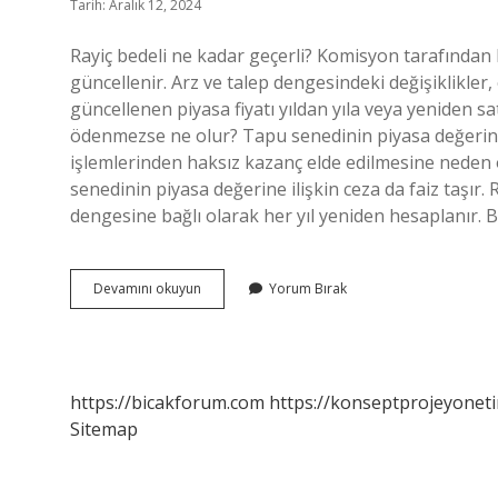
Tarih: Aralık 12, 2024
Rayiç bedeli ne kadar geçerli? Komisyon tarafından b
güncellenir. Arz ve talep dengesindeki değişiklikler
güncellenen piyasa fiyatı yıldan yıla veya yeniden sa
ödenmezse ne olur? Tapu senedinin piyasa değerinin
işlemlerinden haksız kazanç elde edilmesine neden o
senedinin piyasa değerine ilişkin ceza da faiz taşır
dengesine bağlı olarak her yıl yeniden hesaplanır. 
Rayiç
Devamını okuyun
Yorum Bırak
Bedeli
Ne
Zamana
Kadar
Geçerli
https://bicakforum.com
https://konseptprojeyoneti
Sitemap