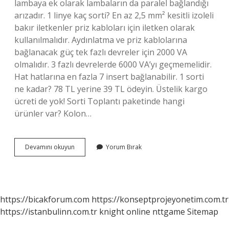
lambaya ek olarak lambaların da paralel bağlandığı
arızadır. 1 linye kaç sorti? En az 2,5 mm² kesitli izoleli
bakır iletkenler priz kabloları için iletken olarak
kullanılmalıdır. Aydınlatma ve priz kablolarına
bağlanacak güç tek fazlı devreler için 2000 VA
olmalıdır. 3 fazlı devrelerde 6000 VA’yı geçmemelidir.
Hat hatlarına en fazla 7 insert bağlanabilir. 1 sorti
ne kadar? 78 TL yerine 39 TL ödeyin. Üstelik kargo
ücreti de yok! Sorti Toplantı paketinde hangi
ürünler var? Kolon…
Sorti
Devamını okuyun
Yorum Bırak
Çeşitleri
Nelerdir
https://bicakforum.com
https://konseptprojeyonetim.com.tr
https://istanbulinn.com.tr
knight online
nttgame
Sitemap