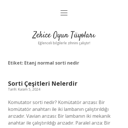
menüyü
Anasayfa
aç
Gizlilik Politikası
Zekice Oyun Tüyoları
Yasal Uyarı
Eğlenceli bilgilerle zihnini çalıştır!
Hakkımızda
Etiket:
Etanj normal sorti nedir
Sorti Çeşitleri Nelerdir
Tarih: Kasım 5, 2024
Komutator sorti nedir? Komütatör arızası: Bir
komütatör anahtarı ile iki lambanın çalıştırıldığı
arızadır. Vavian arızası: Bir lambanın iki mekanik
anahtar ile çalıştırıldığı arızadır. Paralel arıza: Bir