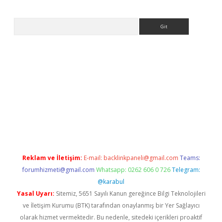
Arama
ww.betexper.xyz/
Reklam ve İletişim:
E-mail:
backlinkpaneli@gmail.com
Teams:
forumhizmeti@gmail.com
Whatsapp: 0262 606 0 726
Telegram:
@karabul
Yasal Uyarı:
Sitemiz, 5651 Sayılı Kanun gereğince Bilgi Teknolojileri
ve İletişim Kurumu (BTK) tarafından onaylanmış bir Yer Sağlayıcı
olarak hizmet vermektedir. Bu nedenle, sitedeki içerikleri proaktif