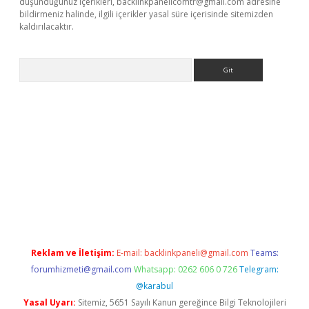
düşündüğünüz içerikleri,
backlinkpanelicomtr@gmail.com
adresine
bildirmeniz halinde, ilgili içerikler yasal süre içerisinde sitemizden
kaldırılacaktır.
Arama
https://www.betexper.xyz/
Reklam ve İletişim:
E-mail:
backlinkpaneli@gmail.com
Teams:
forumhizmeti@gmail.com
Whatsapp: 0262 606 0 726
Telegram:
@karabul
Yasal Uyarı:
Sitemiz, 5651 Sayılı Kanun gereğince Bilgi Teknolojileri