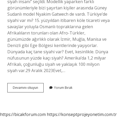
siyah insanı” seçildi. Modellik yaparken farklı
görünümleriyle bizi şaşırtan kişiler arasında Güney
Sudanlı model Nyakim Gatwech de vardı. Türkiye’de
siyahi var mı? 15. yüzyıldan itibaren köle ticareti veya
savaşlar yoluyla Osmanlı topraklarına gelen
Afrikalıların torunları olan Afro-Türkler,
günümüzde ağırlıklı olarak İzmir, Muğla, Manisa ve
Denizli gibi Ege Bölgesi kentlerinde yaşıyorlar.
Dünyada kaç tane siyahi var? Evet, kesinlikle. Dünya
nüfusunun yüzde kaçı siyah? Amerika’da 1,2 milyar
Afrikalı, çoğunluğu siyah ve yaklaşık 100 milyon
siyah var.29 Aralık 2023Evet,…
Siyahi
Devamını okuyun
Yorum Bırak
Irkı
Nereden
Gelir
https://bicakforum.com
https://konseptprojeyonetim.com.tr