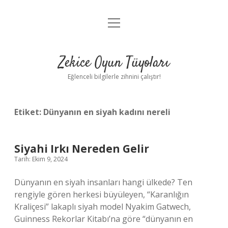
menüyü
Anasayfa
aç
Gizlilik Politikası
Zekice Oyun Tüyoları
Yasal Uyarı
Eğlenceli bilgilerle zihnini çalıştır!
Hakkımızda
Etiket:
Dünyanın en siyah kadını nereli
Siyahi Irkı Nereden Gelir
Tarih: Ekim 9, 2024
Dünyanın en siyah insanları hangi ülkede? Ten
rengiyle gören herkesi büyüleyen, “Karanlığın
Kraliçesi” lakaplı siyah model Nyakim Gatwech,
Guinness Rekorlar Kitabı’na göre “dünyanın en