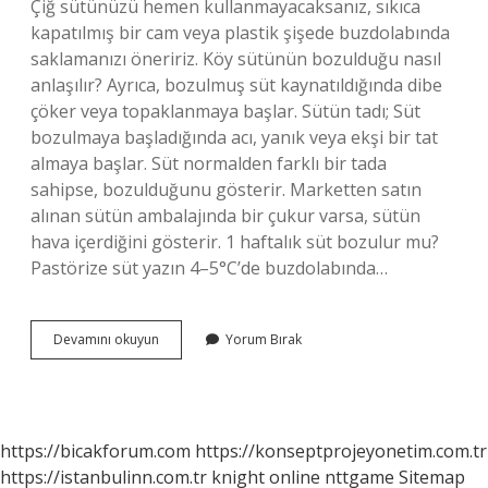
Çiğ sütünüzü hemen kullanmayacaksanız, sıkıca
kapatılmış bir cam veya plastik şişede buzdolabında
saklamanızı öneririz. Köy sütünün bozulduğu nasıl
anlaşılır? Ayrıca, bozulmuş süt kaynatıldığında dibe
çöker veya topaklanmaya başlar. Sütün tadı; Süt
bozulmaya başladığında acı, yanık veya ekşi bir tat
almaya başlar. Süt normalden farklı bir tada
sahipse, bozulduğunu gösterir. Marketten satın
alınan sütün ambalajında ​​bir çukur varsa, sütün
hava içerdiğini gösterir. 1 haftalık süt bozulur mu?
Pastörize süt yazın 4–5°C’de buzdolabında…
Köy
Devamını okuyun
Yorum Bırak
Sütü
Ne
Kadar
Sürede
Bozulur
https://bicakforum.com
https://konseptprojeyonetim.com.tr
https://istanbulinn.com.tr
knight online
nttgame
Sitemap