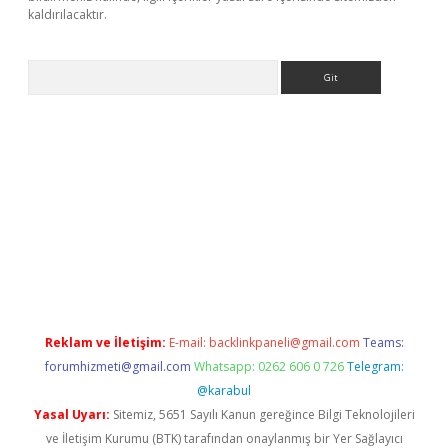
kaldırılacaktır.
Arama
w.betexper.xyz/
Reklam ve İletişim:
E-mail:
backlinkpaneli@gmail.com
Teams:
forumhizmeti@gmail.com
Whatsapp: 0262 606 0 726
Telegram:
@karabul
Yasal Uyarı:
Sitemiz, 5651 Sayılı Kanun gereğince Bilgi Teknolojileri
ve İletişim Kurumu (BTK) tarafından onaylanmış bir Yer Sağlayıcı