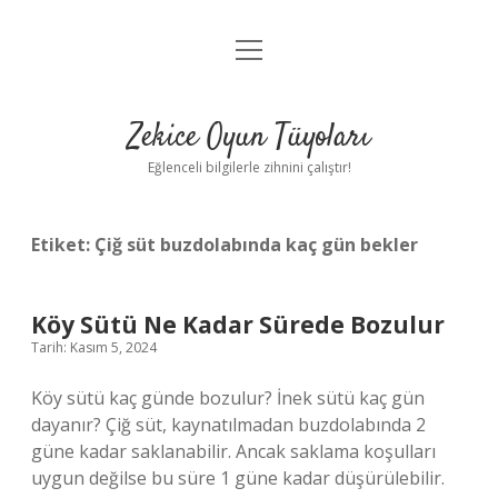
menüyü
Anasayfa
aç
Gizlilik Politikası
Zekice Oyun Tüyoları
Yasal Uyarı
Eğlenceli bilgilerle zihnini çalıştır!
Hakkımızda
Etiket:
Çiğ süt buzdolabında kaç gün bekler
Köy Sütü Ne Kadar Sürede Bozulur
Tarih: Kasım 5, 2024
Köy sütü kaç günde bozulur? İnek sütü kaç gün
dayanır? Çiğ süt, kaynatılmadan buzdolabında 2
güne kadar saklanabilir. Ancak saklama koşulları
uygun değilse bu süre 1 güne kadar düşürülebilir.