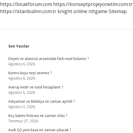
https://bicakforum.com
https://konseptprojeyonetim.com.tr
https://istanbulinn.com.tr
knight online
nttgame
Sitemap
Sidebar
Son Yazılar
Deyim ve atasözü arasındaki fark nasıl bulunur ?
Ağustos 6, 2026
Kumru kuşu neyi sevmez ?
Ağustos 6, 2026
Averaj nedir ve nasıl hesaplanır ?
Ağustos 5, 2026
Adıyaman ve Malatya ne zaman ayrıldı ?
Ağustos 3, 2026
Koç katımı fırtınası ne zaman oldu ?
Temmuz 27, 2026
Audi Q2 yeni kasa ne zaman çıkacak ?