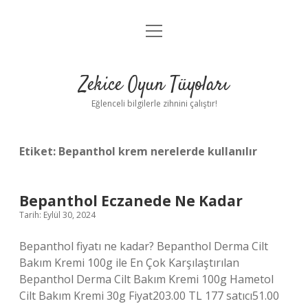
menüyü
Anasayfa
aç
Gizlilik Politikası
Zekice Oyun Tüyoları
Yasal Uyarı
Eğlenceli bilgilerle zihnini çalıştır!
Hakkımızda
Etiket:
Bepanthol krem nerelerde kullanılır
Bepanthol Eczanede Ne Kadar
Tarih: Eylül 30, 2024
Bepanthol fiyatı ne kadar? Bepanthol Derma Cilt
Bakım Kremi 100g ile En Çok Karşılaştırılan
Bepanthol Derma Cilt Bakım Kremi 100g Hametol
Cilt Bakım Kremi 30g Fiyat203.00 TL 177 satıcı51.00