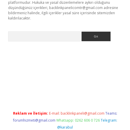
platformudur. Hukuka ve yasal düzenlemelere aykırı olduğunu
düşündüğünüz içerikleri,
backlinkpanelicomtr@gmail.com
adresine
bildirmeniz halinde, ilgili içerikler yasal süre içerisinde sitemizden
kaldırılacaktır.
Arama
w.betexper.xyz/
Reklam ve İletişim:
E-mail:
backlinkpaneli@gmail.com
Teams:
forumhizmeti@gmail.com
Whatsapp: 0262 606 0 726
Telegram:
@karabul