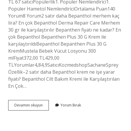
TL 67 satıcıPopülerlik1. Popüler Nemlendirici1.
Popüler Hametol NemlendiriciOrtalama Puan140
Yorum8 Yorum2 satır daha Bepanthol merhem kaç
lira? En çok Bepanthol Derma Repair Care Merhem
30 gr ile karşılaştırılır Bepanthen fiyatı ne kadar? En
çok Bepanthol Bepanthen Plus 30 G Krem ile
karşılaştırıldıBepanthol Bepanthen Plus 30 G
KremMustela Bebek Vücut Losyonu 300
mlFiyat372,00 TL429,00
TLYorumlar4,84,9SatıcıKozmedshopSachaneSprey
Özellik–2 satır daha Bepanthol krem ne işe yarar
fiyatı? Bepanthol Cilt Bakım Kremi ile Karşılaştırılan
En Çok…
Bepanthol
Devamını okuyun
Yorum Bırak
Eczanede
Ne
Kadar