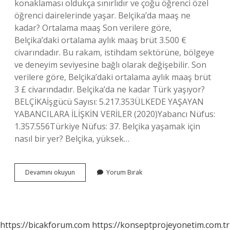
konaklaması oldukça sınırlıdır ve çoğu öğrenci özel
öğrenci dairelerinde yaşar. Belçika’da maaş ne
kadar? Ortalama maaş Son verilere göre,
Belçika’daki ortalama aylık maaş brüt 3.500 €
civarındadır. Bu rakam, istihdam sektörüne, bölgeye
ve deneyim seviyesine bağlı olarak değişebilir. Son
verilere göre, Belçika’daki ortalama aylık maaş brüt
3 £ civarındadır. Belçika’da ne kadar Türk yaşıyor?
BELÇİKAİşgücü Sayısı: 5.217.353ÜLKEDE YAŞAYAN
YABANCILARA İLİŞKİN VERİLER (2020)Yabancı Nüfus:
1.357.556Türkiye Nüfus: 37. Belçika yaşamak için
nasıl bir yer? Belçika, yüksek…
Belçika
Devamını okuyun
Yorum Bırak
Yaşam
Pahalı
Mı
https://bicakforum.com
https://konseptprojeyonetim.com.tr