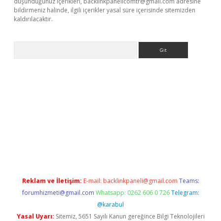
düşündüğünüz içerikleri,
backlinkpanelicomtr@gmail.com
adresine
bildirmeniz halinde, ilgili içerikler yasal süre içerisinde sitemizden
kaldırılacaktır.
Arama
ww.betexper.xyz/
Reklam ve İletişim:
E-mail:
backlinkpaneli@gmail.com
Teams:
forumhizmeti@gmail.com
Whatsapp: 0262 606 0 726
Telegram:
@karabul
Yasal Uyarı:
Sitemiz, 5651 Sayılı Kanun gereğince Bilgi Teknolojileri