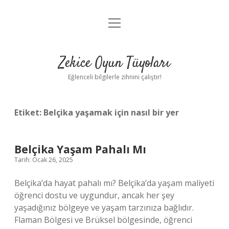
menüyü
Anasayfa
aç
Gizlilik Politikası
Zekice Oyun Tüyoları
Yasal Uyarı
Eğlenceli bilgilerle zihnini çalıştır!
Hakkımızda
Etiket:
Belçika yaşamak için nasıl bir yer
Belçika Yaşam Pahalı Mı
Tarih: Ocak 26, 2025
Belçika’da hayat pahalı mı? Belçika’da yaşam maliyeti
öğrenci dostu ve uygundur, ancak her şey
yaşadığınız bölgeye ve yaşam tarzınıza bağlıdır.
Flaman Bölgesi ve Brüksel bölgesinde, öğrenci