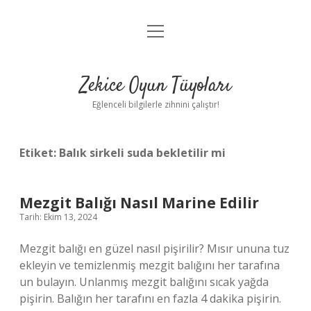
menüyü
Anasayfa
aç
Gizlilik Politikası
Zekice Oyun Tüyoları
Yasal Uyarı
Eğlenceli bilgilerle zihnini çalıştır!
Hakkımızda
Etiket:
Balık sirkeli suda bekletilir mi
Mezgit Balığı Nasıl Marine Edilir
Tarih: Ekim 13, 2024
Mezgit balığı en güzel nasıl pişirilir? Mısır ununa tuz
ekleyin ve temizlenmiş mezgit balığını her tarafına
un bulayın. Unlanmış mezgit balığını sıcak yağda
pişirin. Balığın her tarafını en fazla 4 dakika pişirin.