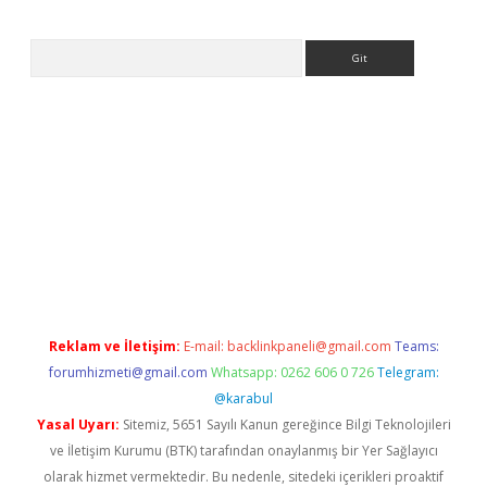
Arama
ww.betexper.xyz/
Reklam ve İletişim:
E-mail:
backlinkpaneli@gmail.com
Teams:
forumhizmeti@gmail.com
Whatsapp: 0262 606 0 726
Telegram:
@karabul
Yasal Uyarı:
Sitemiz, 5651 Sayılı Kanun gereğince Bilgi Teknolojileri
ve İletişim Kurumu (BTK) tarafından onaylanmış bir Yer Sağlayıcı
olarak hizmet vermektedir. Bu nedenle, sitedeki içerikleri proaktif