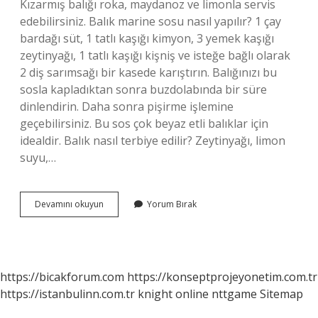
Kızarmış balığı roka, maydanoz ve limonla servis
edebilirsiniz. Balık marine sosu nasıl yapılır? 1 çay
bardağı süt, 1 tatlı kaşığı kimyon, 3 yemek kaşığı
zeytinyağı, 1 tatlı kaşığı kişniş ve isteğe bağlı olarak
2 diş sarımsağı bir kasede karıştırın. Balığınızı bu
sosla kapladıktan sonra buzdolabında bir süre
dinlendirin. Daha sonra pişirme işlemine
geçebilirsiniz. Bu sos çok beyaz etli balıklar için
idealdir. Balık nasıl terbiye edilir? Zeytinyağı, limon
suyu,…
Mezgit
Devamını okuyun
Yorum Bırak
Balığı
Nasıl
Marine
Edilir
https://bicakforum.com
https://konseptprojeyonetim.com.tr
https://istanbulinn.com.tr
knight online
nttgame
Sitemap