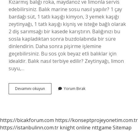
Kızarmış balığı roka, maydanoz ve limonla servis
edebilirsiniz. Balık marine sosu nasıl yapılır? 1 çay
bardağı süt, 1 tatlı kaşığı kimyon, 3 yemek kaşığı
zeytinyağı, 1 tatlı kaşığı kişniş ve isteğe bağlı olarak
2 diş sarımsağı bir kasede karıştırın. Balığınızı bu
sosla kapladıktan sonra buzdolabında bir süre
dinlendirin. Daha sonra pişirme işlemine
geçebilirsiniz. Bu sos çok beyaz etli balıklar için
idealdir. Balık nasıl terbiye edilir? Zeytinyağı, limon
suyu,…
Mezgit
Devamını okuyun
Yorum Bırak
Balığı
Nasıl
Marine
Edilir
https://bicakforum.com
https://konseptprojeyonetim.com.tr
https://istanbulinn.com.tr
knight online
nttgame
Sitemap