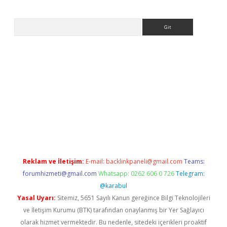
Arama
ww.betexper.xyz/
Reklam ve İletişim:
E-mail:
backlinkpaneli@gmail.com
Teams:
forumhizmeti@gmail.com
Whatsapp: 0262 606 0 726
Telegram:
@karabul
Yasal Uyarı:
Sitemiz, 5651 Sayılı Kanun gereğince Bilgi Teknolojileri
ve İletişim Kurumu (BTK) tarafından onaylanmış bir Yer Sağlayıcı
olarak hizmet vermektedir. Bu nedenle, sitedeki içerikleri proaktif