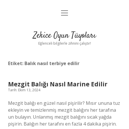
menüyü
Anasayfa
aç
Gizlilik Politikası
Zekice Oyun Tüyoları
Yasal Uyarı
Eğlenceli bilgilerle zihnini çalıştır!
Hakkımızda
Etiket:
Balık nasıl terbiye edilir
Mezgit Balığı Nasıl Marine Edilir
Tarih: Ekim 13, 2024
Mezgit balığı en güzel nasıl pişirilir? Mısır ununa tuz
ekleyin ve temizlenmiş mezgit balığını her tarafına
un bulayın. Unlanmış mezgit balığını sıcak yağda
pişirin. Balığın her tarafını en fazla 4 dakika pişirin.