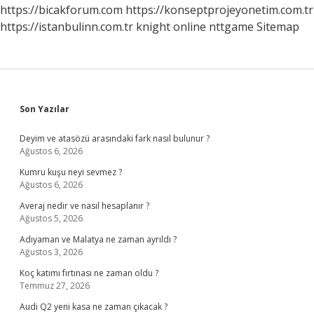
https://bicakforum.com
https://konseptprojeyonetim.com.tr
https://istanbulinn.com.tr
knight online
nttgame
Sitemap
Sidebar
Son Yazılar
Deyim ve atasözü arasındaki fark nasıl bulunur ?
Ağustos 6, 2026
Kumru kuşu neyi sevmez ?
Ağustos 6, 2026
Averaj nedir ve nasıl hesaplanır ?
Ağustos 5, 2026
Adıyaman ve Malatya ne zaman ayrıldı ?
Ağustos 3, 2026
Koç katımı fırtınası ne zaman oldu ?
Temmuz 27, 2026
Audi Q2 yeni kasa ne zaman çıkacak ?