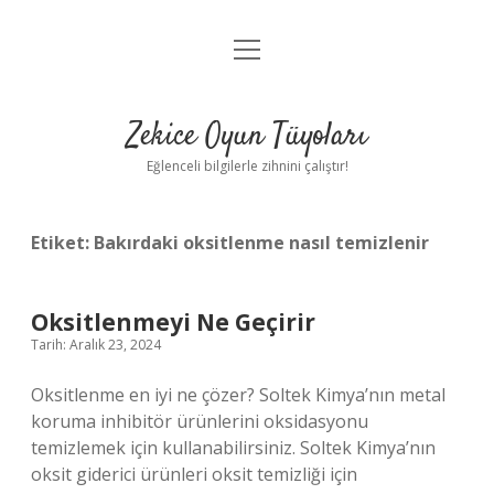
menüyü
Anasayfa
aç
Gizlilik Politikası
Zekice Oyun Tüyoları
Yasal Uyarı
Eğlenceli bilgilerle zihnini çalıştır!
Hakkımızda
Etiket:
Bakırdaki oksitlenme nasıl temizlenir
Oksitlenmeyi Ne Geçirir
Tarih: Aralık 23, 2024
Oksitlenme en iyi ne çözer? Soltek Kimya’nın metal
koruma inhibitör ürünlerini oksidasyonu
temizlemek için kullanabilirsiniz. Soltek Kimya’nın
oksit giderici ürünleri oksit temizliği için