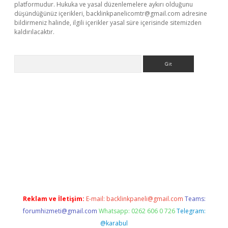
platformudur. Hukuka ve yasal düzenlemelere aykırı olduğunu
düşündüğünüz içerikleri,
backlinkpanelicomtr@gmail.com
adresine
bildirmeniz halinde, ilgili içerikler yasal süre içerisinde sitemizden
kaldırılacaktır.
Arama
w.betexper.xyz/
Reklam ve İletişim:
E-mail:
backlinkpaneli@gmail.com
Teams:
forumhizmeti@gmail.com
Whatsapp: 0262 606 0 726
Telegram:
@karabul