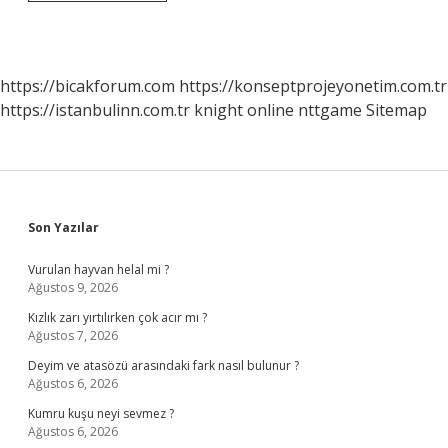
Testi
Neden
Yapılır
https://bicakforum.com
https://konseptprojeyonetim.com.tr
https://istanbulinn.com.tr
knight online
nttgame
Sitemap
Sidebar
Son Yazılar
Vurulan hayvan helal mi ?
Ağustos 9, 2026
Kızlık zarı yırtılırken çok acır mı ?
Ağustos 7, 2026
Deyim ve atasözü arasındaki fark nasıl bulunur ?
Ağustos 6, 2026
Kumru kuşu neyi sevmez ?
Ağustos 6, 2026