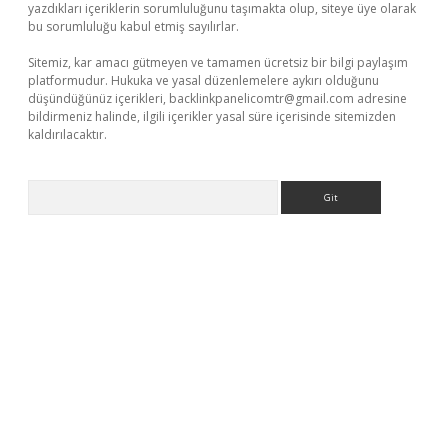
yazdıkları içeriklerin sorumluluğunu taşımakta olup, siteye üye olarak
bu sorumluluğu kabul etmiş sayılırlar.
Sitemiz, kar amacı gütmeyen ve tamamen ücretsiz bir bilgi paylaşım
platformudur. Hukuka ve yasal düzenlemelere aykırı olduğunu
düşündüğünüz içerikleri,
backlinkpanelicomtr@gmail.com
adresine
bildirmeniz halinde, ilgili içerikler yasal süre içerisinde sitemizden
kaldırılacaktır.
Arama
w.betexper.xyz/