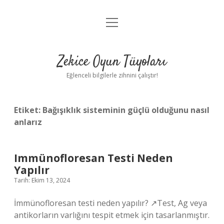
menüyü
Anasayfa
aç
Gizlilik Politikası
Zekice Oyun Tüyoları
Yasal Uyarı
Eğlenceli bilgilerle zihnini çalıştır!
Hakkımızda
Etiket:
Bağışıklık sisteminin güçlü olduğunu nasıl
anlarız
Immünofloresan Testi Neden
Yapılır
Tarih: Ekim 13, 2024
İmmünofloresan testi neden yapılır? ↗Test, Ag veya
antikorların varlığını tespit etmek için tasarlanmıştır.