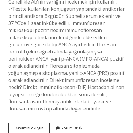
Genellikle Ab’nin varlığını incelemek için kullanılır.
↗Testte kullanılan konjugatın yapısındaki antikorlar
birincil antikora özgüdür. Şüpheli serum eklenir ve
37 °C’de 1 saat inkübe edilir. İmmünfloresan
mikroskopi pozitif nedir? İmmünofloresan
mikroskop altında incelendiğinde elde edilen
görüntüye göre iki tip ANCA ayırt edilir: Floresan
nötrofil çekirdeği etrafında yoğunlaşmışsa
perinükleer ANCA, yani p-ANCA (MPO-ANCA) pozitif
olarak adlandırılır. Floresan sitoplazmada
yoğunlaşmışsa sitoplazma, yani c-ANCA (PR3) pozitif
olarak adlandırılır. Direkt immunfloresan inceleme
nedir? Direkt immünofloresan (DIF) Hastadan alınan
biyopsi örneği dondurulduktan sonra kesilir,
floresanla işaretlenmiş antikorlarla boyanır ve
floresan mikroskop altında değerlendirilir.…
Immünofloresan
Devamını okuyun
Yorum Bırak