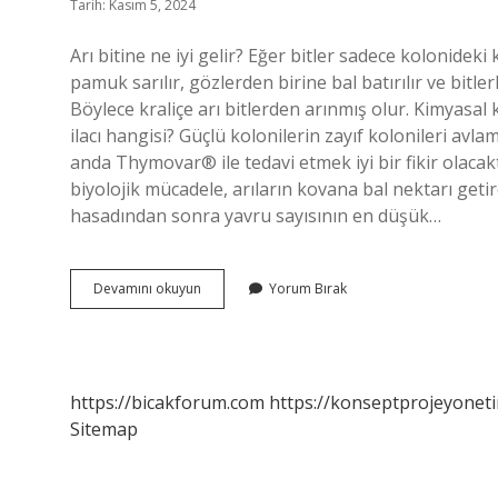
Tarih: Kasım 5, 2024
Arı bitine ne iyi gelir? Eğer bitler sadece kolonidek
pamuk sarılır, gözlerden birine bal batırılır ve bitlerl
Böylece kraliçe arı bitlerden arınmış olur. Kimyasal k
ilacı hangisi? Güçlü kolonilerin zayıf kolonileri avl
anda Thymovar® ile tedavi etmek iyi bir fikir olacakt
biyolojik mücadele, arıların kovana bal nektarı geti
hasadından sonra yavru sayısının en düşük…
Arılara
Devamını okuyun
Yorum Bırak
Bit
Ilacı
Ne
Zaman
Verilir
https://bicakforum.com
https://konseptprojeyoneti
Sitemap