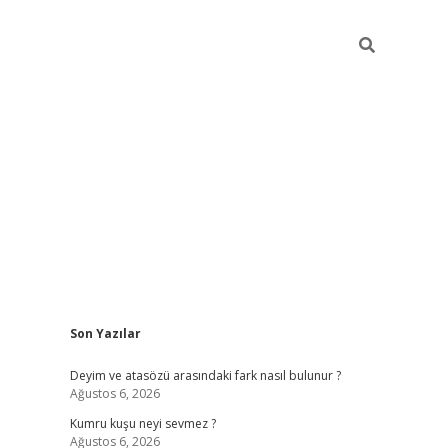
Sidebar
Son Yazılar
.online/
vdcasino sitesi
grandoperabet giriş
https://www.betex
Deyim ve atasözü arasındaki fark nasıl bulunur ?
Ağustos 6, 2026
Kumru kuşu neyi sevmez ?
Ağustos 6, 2026