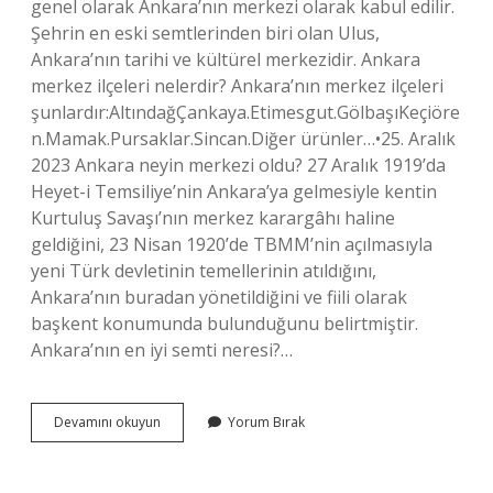
genel olarak Ankara’nın merkezi olarak kabul edilir.
Şehrin en eski semtlerinden biri olan Ulus,
Ankara’nın tarihi ve kültürel merkezidir. Ankara
merkez ilçeleri nelerdir? Ankara’nın merkez ilçeleri
şunlardır:AltındağÇankaya.Etimesgut.GölbaşıKeçiöre
n.Mamak.Pursaklar.Sincan.Diğer ürünler…•25. Aralık
2023 Ankara neyin merkezi oldu? 27 Aralık 1919’da
Heyet-i Temsiliye’nin Ankara’ya gelmesiyle kentin
Kurtuluş Savaşı’nın merkez karargâhı haline
geldiğini, 23 Nisan 1920’de TBMM’nin açılmasıyla
yeni Türk devletinin temellerinin atıldığını,
Ankara’nın buradan yönetildiğini ve fiili olarak
başkent konumunda bulunduğunu belirtmiştir.
Ankara’nın en iyi semti neresi?…
Ankara
Devamını okuyun
Yorum Bırak
Nin
Merkezi
Neresi