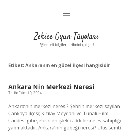
menüyü
Anasayfa
aç
Gizlilik Politikası
Zekice Oyun Tüyoları
Yasal Uyarı
Eğlenceli bilgilerle zihnini çalıştır!
Hakkımızda
Etiket:
Ankaranın en güzel ilçesi hangisidir
Ankara Nin Merkezi Neresi
Tarih: Ekim 10, 2024
Ankara’nın merkezi neresi? Şehrin merkezi sayılan
Çankaya ilçesi; Kızılay Meydanı ve Tunalı Hilmi
Caddesi gibi şehrin en işlek caddelerine ev sahipliği
yapmaktadır. Ankara’nın göbeği neresi? Ulus semti