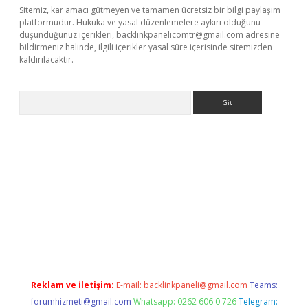
Sitemiz, kar amacı gütmeyen ve tamamen ücretsiz bir bilgi paylaşım
platformudur. Hukuka ve yasal düzenlemelere aykırı olduğunu
düşündüğünüz içerikleri,
backlinkpanelicomtr@gmail.com
adresine
bildirmeniz halinde, ilgili içerikler yasal süre içerisinde sitemizden
kaldırılacaktır.
Arama
w.betexper.xyz/
Reklam ve İletişim:
E-mail:
backlinkpaneli@gmail.com
Teams:
forumhizmeti@gmail.com
Whatsapp: 0262 606 0 726
Telegram: