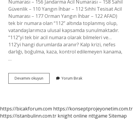
Numarası – 156 Jandarma Acil Numarası – 158 Sahil
Güvenlik – 110 Yangın İhbar – 112 Sıhhi Tesisat Acil
Numarası – 177 Orman Yangın İhbar – 122 AFAD)
tek bir numara olan “112” altında toplanmış olup,
vatandaşlarımıza ulusal kapsamda sunulmaktadır.
“112”yi tek bir acil numara olarak bilmeleri ve…
112’yi hangi durumlarda aranır? Kalp krizi, nefes
darlığı, boğulma, kaza, kontrol edilemeyen kanama,
…
Ambulans
Devamını okuyun
Yorum Bırak
112
Mi
https://bicakforum.com
https://konseptprojeyonetim.com.tr
https://istanbulinn.com.tr
knight online
nttgame
Sitemap