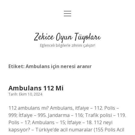
menüyü
Anasayfa
aç
Gizlilik Politikası
Zekice Oyun Tüyoları
Yasal Uyarı
Eğlenceli bilgilerle zihnini çalıştır!
Hakkımızda
Etiket:
Ambulans için neresi aranır
Ambulans 112 Mi
Tarih: Ekim 10, 2024
112 ambulans mı? Ambulans, itfaiye – 112. Polis –
999; İtfaiye – 995. Jandarma – 116; Trafik polisi – 119.
Polis – 17; Ambulans – 15; İtfaiye – 18. 112 neyi
kapsıyor? – Türkiye’de acil numaralar (155 Polis Acil