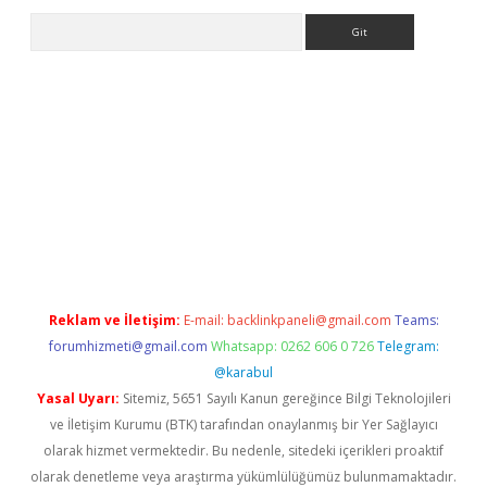
Arama
w.betexper.xyz/
Reklam ve İletişim:
E-mail:
backlinkpaneli@gmail.com
Teams:
forumhizmeti@gmail.com
Whatsapp: 0262 606 0 726
Telegram:
@karabul
Yasal Uyarı:
Sitemiz, 5651 Sayılı Kanun gereğince Bilgi Teknolojileri
ve İletişim Kurumu (BTK) tarafından onaylanmış bir Yer Sağlayıcı
olarak hizmet vermektedir. Bu nedenle, sitedeki içerikleri proaktif
olarak denetleme veya araştırma yükümlülüğümüz bulunmamaktadır.