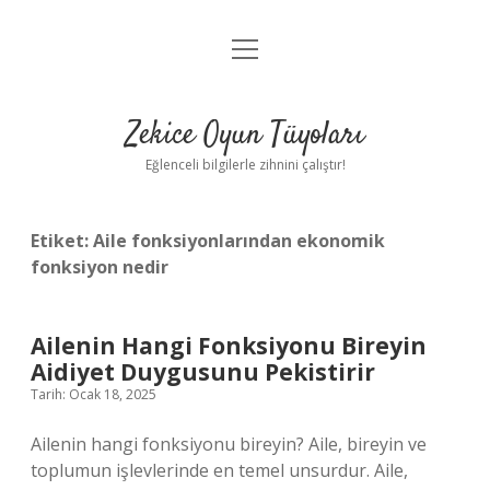
menüyü
Anasayfa
aç
Gizlilik Politikası
Zekice Oyun Tüyoları
Yasal Uyarı
Eğlenceli bilgilerle zihnini çalıştır!
Hakkımızda
Etiket:
Aile fonksiyonlarından ekonomik
fonksiyon nedir
Ailenin Hangi Fonksiyonu Bireyin
Aidiyet Duygusunu Pekistirir
Tarih: Ocak 18, 2025
Ailenin hangi fonksiyonu bireyin? Aile, bireyin ve
toplumun işlevlerinde en temel unsurdur. Aile,