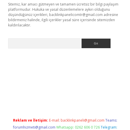
Sitemiz, kar amacı gütmeyen ve tamamen ücretsiz bir bilgi paylaşım
platformudur. Hukuka ve yasal düzenlemelere aykırı olduğunu
düşündüğünüz içerikleri,
backlinkpanelicomtr@gmail.com
adresine
bildirmeniz halinde, ilgili içerikler yasal süre içerisinde sitemizden
kaldırılacaktır.
Arama
ww.betexper.xyz/
Reklam ve İletişim:
E-mail:
backlinkpaneli@gmail.com
Teams:
forumhizmeti@gmail.com
Whatsapp: 0262 606 0 726
Telegram: