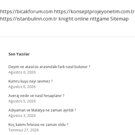
Aidiyet
Duygusunu
https://bicakforum.com
https://konseptprojeyonetim.com.tr
Pekistirir
https://istanbulinn.com.tr
knight online
nttgame
Sitemap
Sidebar
Son Yazılar
Deyim ve atasözü arasındaki fark nasıl bulunur ?
Ağustos 6, 2026
Kumru kuşu neyi sevmez ?
Ağustos 6, 2026
Averaj nedir ve nasıl hesaplanır ?
Ağustos 5, 2026
Adıyaman ve Malatya ne zaman ayrıldı ?
Ağustos 3, 2026
Koç katımı fırtınası ne zaman oldu ?
Temmuz 27, 2026