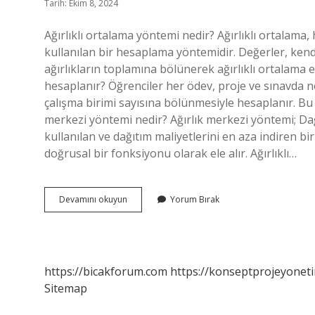
Tarih: Ekim 8, 2024
Ağırlıklı ortalama yöntemi nedir? Ağırlıklı ortalam
kullanılan bir hesaplama yöntemidir. Değerler, kendi
ağırlıkların toplamına bölünerek ağırlıklı ortalama el
hesaplanır? Öğrenciler her ödev, proje ve sınavda n
çalışma birimi sayısına bölünmesiyle hesaplanır. Bu 
merkezi yöntemi nedir? Ağırlık merkezi yöntemi; Dağ
kullanılan ve dağıtım maliyetlerini en aza indiren b
doğrusal bir fonksiyonu olarak ele alır. Ağırlıklı…
Ağırlıklı
Devamını okuyun
Yorum Bırak
Puanlama
Yöntemi
Nedir
https://bicakforum.com
https://konseptprojeyoneti
Sitemap