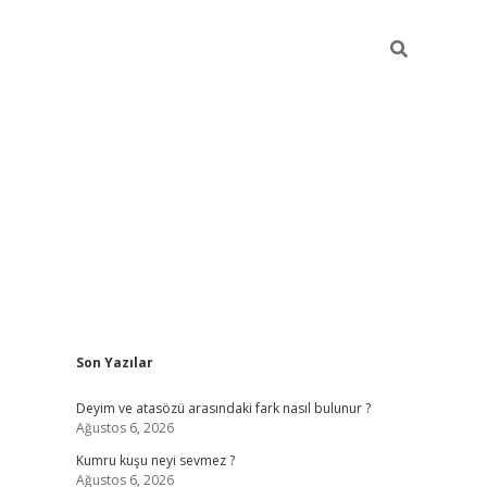
Sidebar
Son Yazılar
online/
vdcasino sitesi
grandoperabet giriş
https://www.betexp
Deyim ve atasözü arasındaki fark nasıl bulunur ?
Ağustos 6, 2026
Kumru kuşu neyi sevmez ?
Ağustos 6, 2026