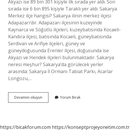
Akyazı ise 89 bin 301 kişiyle ilk sırada yer aldı. Son
sırada ise 6 bin 895 kişiyle Taraklı yer aldı. Sakarya
Merkez ilçe hangisi? Sakarya ilinin merkez ilçesi
Adapazarı’dır. Adapazarı ilçesinin kuzeyinde
Kaynarca ve Söğütlü ilçeleri, kuzeybatısında Kocaeli-
Kandıra ilçesi, batısında Kocaeli, güneybatısında
Serdivan ve Arifiye ilçeleri, güney ve
güneydoğusunda Erenler ilçesi, doğusunda ise
Akyazı ve Hendek ilçeleri bulunmaktadır. Sakarya
neresi meşhur? Sakarya’da görülecek yerler
arasında: Sakarya İl Ormanı Tabiat Parkı, Acarlar
Longozu,…
Sakarya
Devamını okuyun
Yorum Bırak
En
Güzel
Ilçesi
Neresi
https://bicakforum.com
https://konseptprojeyonetim.com.tr