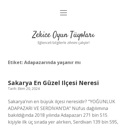
menüyü
Anasayfa
aç
Gizlilik Politikası
Zekice Oyun Tüyoları
Yasal Uyarı
Eğlenceli bilgilerle zihnini çalıştır!
Hakkımızda
Etiket:
Adapazarında yaşanır mı
Sakarya En Güzel Ilçesi Neresi
Tarih: Ekim 20, 2024
Sakarya’nın en büyük ilçesi neresidir? “YOĞUNLUK
ADAPAZARI VE SERDİVAN’DA” Nüfus dağılımına
bakıldığında 2018 yılında Adapazarı 271 bin 515
kişiyle ilk üç sırada yer alırken, Serdivan 139 bin 595,