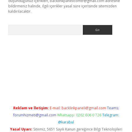
düşündüğünüz içerikleri,
backlinkpanelicomtr@gmail.com
adresine
bildirmeniz halinde, ilgili içerikler yasal süre içerisinde sitemizden
kaldırılacaktır.
Arama
ww.betexper.xyz/
Reklam ve İletişim:
E-mail:
backlinkpaneli@gmail.com
Teams:
forumhizmeti@gmail.com
Whatsapp: 0262 606 0 726
Telegram:
@karabul
Yasal Uyarı:
Sitemiz, 5651 Sayılı Kanun gereğince Bilgi Teknolojileri