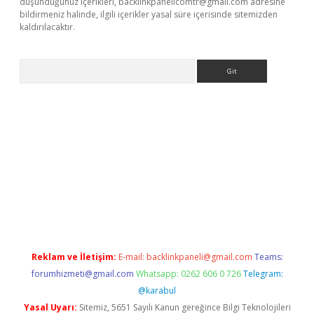
düşündüğünüz içerikleri,
backlinkpanelicomtr@gmail.com
adresine
bildirmeniz halinde, ilgili içerikler yasal süre içerisinde sitemizden
kaldırılacaktır.
Arama
w.betexper.xyz/
Reklam ve İletişim:
E-mail:
backlinkpaneli@gmail.com
Teams:
forumhizmeti@gmail.com
Whatsapp: 0262 606 0 726
Telegram:
@karabul
Yasal Uyarı:
Sitemiz, 5651 Sayılı Kanun gereğince Bilgi Teknolojileri