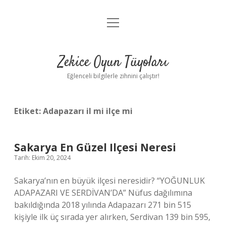
menüyü
Anasayfa
aç
Gizlilik Politikası
Zekice Oyun Tüyoları
Yasal Uyarı
Eğlenceli bilgilerle zihnini çalıştır!
Hakkımızda
Etiket:
Adapazarı il mi ilçe mi
Sakarya En Güzel Ilçesi Neresi
Tarih: Ekim 20, 2024
Sakarya’nın en büyük ilçesi neresidir? “YOĞUNLUK
ADAPAZARI VE SERDİVAN’DA” Nüfus dağılımına
bakıldığında 2018 yılında Adapazarı 271 bin 515
kişiyle ilk üç sırada yer alırken, Serdivan 139 bin 595,