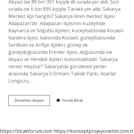
Akyazı ise 89 bin 301 kişiyle ilk sırada yer aldı. Son
sırada ise 6 bin 895 kişiyle Taraklı yer aldı. Sakarya
Merkez ilçe hangisi? Sakarya ilinin merkez ilçesi
Adapazarı’dır. Adapazarı ilçesinin kuzeyinde
Kaynarca ve Söğütlü ilçeleri, kuzeybatısında Kocaeli-
Kandıra ilçesi, batısında Kocaeli, güneybatısında
Serdivan ve Arifiye ilçeleri, güney ve
güneydoğusunda Erenler ilçesi, doğusunda ise
Akyazı ve Hendek ilçeleri bulunmaktadır. Sakarya
neresi meşhur? Sakarya’da görülecek yerler
arasında: Sakarya İl Ormanı Tabiat Parkı, Acarlar
Longozu,…
Sakarya
Devamını okuyun
Yorum Bırak
En
Güzel
Ilçesi
Neresi
https://bicakforum.com
https://konseptprojeyonetim.com.tr