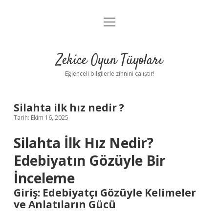
menüyü
Anasayfa
aç
Gizlilik Politikası
Zekice Oyun Tüyoları
Yasal Uyarı
Eğlenceli bilgilerle zihnini çalıştır!
Hakkımızda
Silahta ilk hız nedir ?
Tarih: Ekim 16, 2025
Silahta İlk Hız Nedir?
Edebiyatın Gözüyle Bir
İnceleme
Giriş: Edebiyatçı Gözüyle Kelimeler
ve Anlatıların Gücü