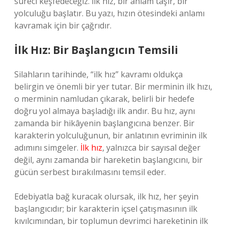
süreci keşfedeceğiz. İlk hız, bir anlam taşır, bir
yolculuğu başlatır. Bu yazı, hızın ötesindeki anlamı
kavramak için bir çağrıdır.
İlk Hız: Bir Başlangıcın Temsili
Silahların tarihinde, “ilk hız” kavramı oldukça
belirgin ve önemli bir yer tutar. Bir merminin ilk hızı,
o merminin namludan çıkarak, belirli bir hedefe
doğru yol almaya başladığı ilk andır. Bu hız, aynı
zamanda bir hikâyenin başlangıcına benzer. Bir
karakterin yolculuğunun, bir anlatının evriminin ilk
adımını simgeler.
İlk hız
, yalnızca bir sayısal değer
değil, aynı zamanda bir hareketin başlangıcını, bir
gücün serbest bırakılmasını temsil eder.
Edebiyatla bağ kuracak olursak, ilk hız, her şeyin
başlangıcıdır; bir karakterin içsel çatışmasının ilk
kıvılcımından, bir toplumun devrimci hareketinin ilk