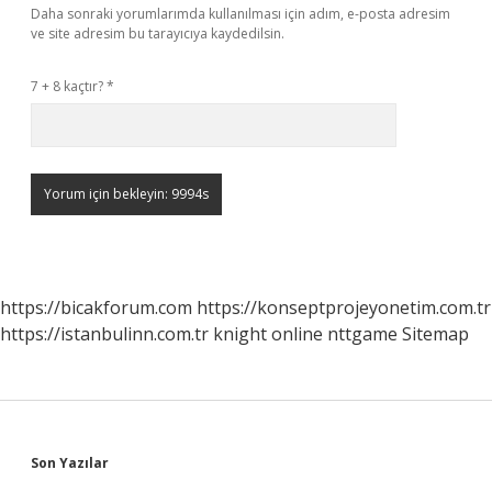
Daha sonraki yorumlarımda kullanılması için adım, e-posta adresim
ve site adresim bu tarayıcıya kaydedilsin.
7 + 8 kaçtır?
*
https://bicakforum.com
https://konseptprojeyonetim.com.tr
https://istanbulinn.com.tr
knight online
nttgame
Sitemap
Sidebar
Son Yazılar