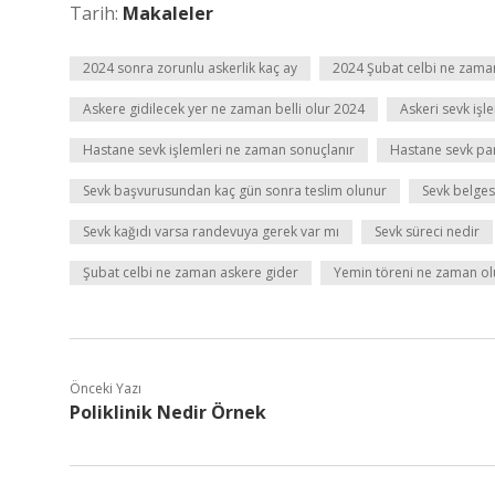
Tarih:
Makaleler
2024 sonra zorunlu askerlik kaç ay
2024 Şubat celbi ne zama
Askere gidilecek yer ne zaman belli olur 2024
Askeri sevk işle
Hastane sevk işlemleri ne zaman sonuçlanır
Hastane sevk pa
Sevk başvurusundan kaç gün sonra teslim olunur
Sevk belges
Sevk kağıdı varsa randevuya gerek var mı
Sevk süreci nedir
Şubat celbi ne zaman askere gider
Yemin töreni ne zaman ol
Önceki Yazı
Poliklinik Nedir Örnek