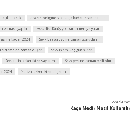
n açıklanacak
Askere birliğine saat kaça kadar teslim olunur
mleri nasıl yapılır
Askerlik dönüş yol parası nereye yatar
rası ne kadar 2024
Sevk başvurusu ne zaman sonuçlanır
i sisteme ne zaman düşer
Sevk işlemi kaç gün sürer
Sevk tarihi askerlikten sayılır mı
Sevk yeri ne zaman belli olur
ur 2024
Yol izni askerlikten düşer mi
Sonraki Yaz
Kaşe Nedir Nasıl Kullanılı