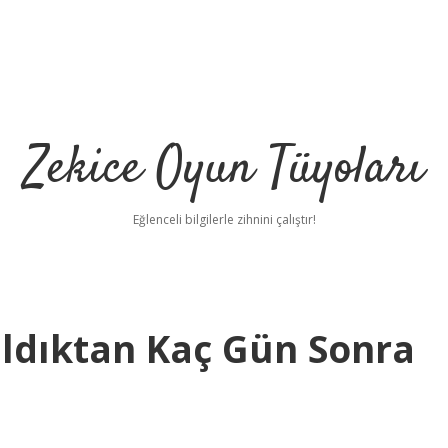
Zekice Oyun Tüyoları
Eğlenceli bilgilerle zihnini çalıştır!
ldıktan Kaç Gün Sonra
https://ilbet.onli