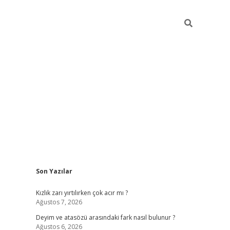
Sidebar
Son Yazılar
ne/
vdcasino sitesi
grandoperabet giriş
https://www.betexper.
Kızlık zarı yırtılırken çok acır mı ?
Ağustos 7, 2026
Deyim ve atasözü arasındaki fark nasıl bulunur ?
Ağustos 6, 2026