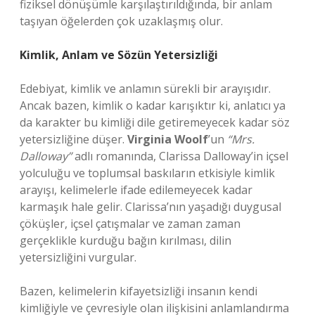
fiziksel dönüşümle karşılaştırıldığında, bir anlam
taşıyan öğelerden çok uzaklaşmış olur.
Kimlik, Anlam ve Sözün Yetersizliği
Edebiyat, kimlik ve anlamın sürekli bir arayışıdır.
Ancak bazen, kimlik o kadar karışıktır ki, anlatıcı ya
da karakter bu kimliği dile getiremeyecek kadar söz
yetersizliğine düşer.
Virginia Woolf
’un
“Mrs.
Dalloway”
adlı romanında, Clarissa Dalloway’in içsel
yolculuğu ve toplumsal baskıların etkisiyle kimlik
arayışı, kelimelerle ifade edilemeyecek kadar
karmaşık hale gelir. Clarissa’nın yaşadığı duygusal
çöküşler, içsel çatışmalar ve zaman zaman
gerçeklikle kurduğu bağın kırılması, dilin
yetersizliğini vurgular.
Bazen, kelimelerin kifayetsizliği insanın kendi
kimliğiyle ve çevresiyle olan ilişkisini anlamlandırma