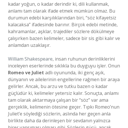
kadar yoğun, o kadar derindir ki, dili kullanmak,
anlamı tam olarak ifade etmek mümkün olmaz. Bu
durumun edebi karşılıklarından biri, “söz kifayetsiz
kalacaksa” ifadesinde barınır. Birçok edebi metinde,
kahramanlar, aşklar, trajediler sözlere dökülmeye
çalışırken bazen kelimeler, sadece bir sis gibi kalır ve
anlamdan uzaklaşır.
William Shakespeare
, insan ruhunun derinliklerini
inceleyen eserlerinde sıklıkla bu duyguyu işler. Onun
Romeo ve Juliet
adlı oyununda, iki genç aşık,
dünyanın ve ailelerinin engellerine rağmen bir araya
gelirler. Ancak, bu arzu ve tutku bazen o kadar
güçlüdür ki, kelimeler yetersiz kalır. Sonuçta, anlamı
tam olarak aktarmaya çalışan bir “söz” var ama
gerçeklik, kelimenin ötesine geçer. Tıpkı Romeo’nun
Juliet’e söylediği sözlerin, aslında her geçen anla
birlikte daha da derinleşen bir sevdanın yalnızca
birer yansıması olması gibi. Sözlerin gücü, ancak