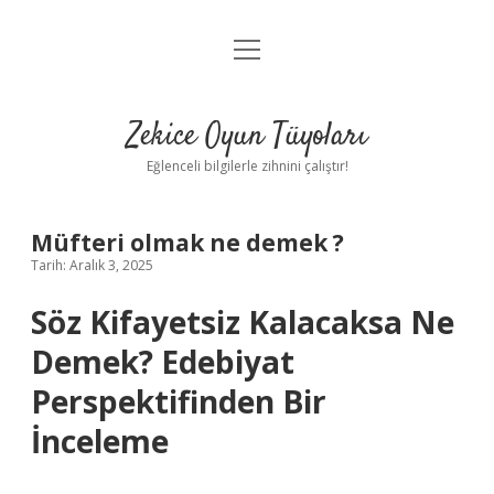
menüyü
Anasayfa
aç
Gizlilik Politikası
Zekice Oyun Tüyoları
Yasal Uyarı
Eğlenceli bilgilerle zihnini çalıştır!
Hakkımızda
Müfteri olmak ne demek ?
Tarih: Aralık 3, 2025
Söz Kifayetsiz Kalacaksa Ne
Demek? Edebiyat
Perspektifinden Bir
İnceleme