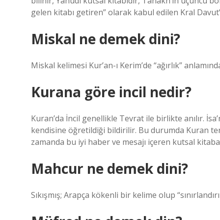
bilinir, Yahudi kutsal kitabıdır, Tanakh’ın üçüncü böl
gelen kitabı getiren” olarak kabul edilen Kral Davut
Miskal ne demek dini?
Miskal kelimesi Kur’an-ı Kerim’de “ağırlık” anlamınd
Kurana göre incil nedir?
Kuran’da İncil genellikle Tevrat ile birlikte anılır. İs
kendisine öğretildiği bildirilir. Bu durumda Kuran te
zamanda bu iyi haber ve mesajı içeren kutsal kitaba
Mahcur ne demek dini?
Sıkışmış; Arapça kökenli bir kelime olup “sınırlandı