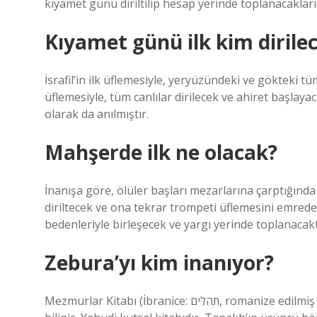
kıyamet günü diriltilip hesap yerinde toplanacakları
Kıyamet günü ilk kim dirile
İsrafil’in ilk üflemesiyle, yeryüzündeki ve gökteki t
üflemesiyle, tüm canlılar dirilecek ve ahiret başlayac
olarak da anılmıştır.
Mahşerde ilk ne olacak?
İnanışa göre, ölüler başları mezarlarına çarptığında k
diriltecek ve ona tekrar trompeti üflemesini emredec
bedenleriyle birleşecek ve yargı yerinde toplanacakt
Zebura’yı kim inanıyor?
Mezmurlar Kitabı (İbranice: תְּהִלִּים‎, romanize edilmiş hali: Tehillim, lit. “övgüler”), halk arasında Mezmurlar olarak