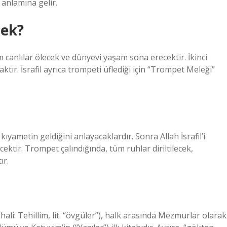
 anlamına gelir.
cek?
üm canlılar ölecek ve dünyevi yaşam sona erecektir. İkinci
aktır. İsrafil ayrıca trompeti üflediği için “Trompet Meleği”
ıyametin geldiğini anlayacaklardır. Sonra Allah İsrafil’i
ektir. Trompet çalındığında, tüm ruhlar diriltilecek,
ır.