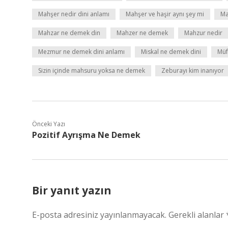
Mahşer nedir dini anlamı
Mahşer ve haşir aynı şey mi
Ma
Mahzar ne demek din
Mahzer ne demek
Mahzur nedir
Mezmur ne demek dini anlamı
Miskal ne demek dini
Müf
Sizin içinde mahsuru yoksa ne demek
Zeburayı kim inanıyor
Önceki Yazı
Pozitif Ayrışma Ne Demek
Bir yanıt yazın
E-posta adresiniz yayınlanmayacak.
Gerekli alanlar