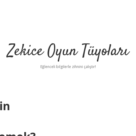
Zekice Oyun Tüyoları
Eğlenceli bilgilerle zihnini çalıştır!
in
https://ilbet.on