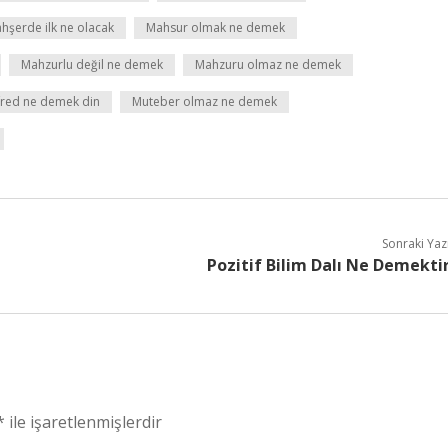
hşerde ilk ne olacak
Mahsur olmak ne demek
Mahzurlu değil ne demek
Mahzuru olmaz ne demek
red ne demek din
Muteber olmaz ne demek
Sonraki Yaz
Pozitif Bilim Dalı Ne Demekti
*
ile işaretlenmişlerdir