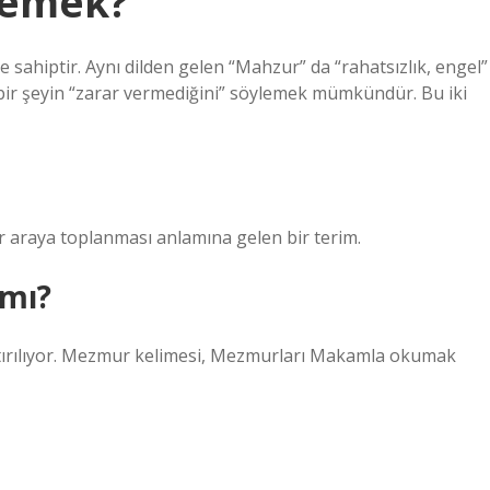
demek?
 sahiptir. Aynı dilden gelen “Mahzur” da “rahatsızlık, engel”
a bir şeyin “zarar vermediğini” söylemek mümkündür. Bu iki
ir araya toplanması anlamına gelen bir terim.
amı?
tırılıyor. Mezmur kelimesi, Mezmurları Makamla okumak