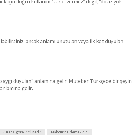
k için doğru kullanım “zarar vermez” değil, “itiraz yok”
bilirsiniz; ancak anlamı unutulan veya ilk kez duyulan
saygı duyulan” anlamına gelir. Muteber Türkçede bir şeyin
anlamına gelir.
Kurana göre incil nedir
Mahcur ne demek dini