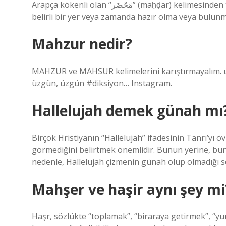
Arapça kökenli olan “مَحْضَر” (maḥḍar) kelimesinden türemiştir. Anlamı: “Mahzar” kelimesi, bir kişi veya bir şey için
belirli bir yer veya zamanda hazır olma veya bulu
Mahzur nedir?
MAHZUR ve MAHSUR kelimelerini karıştırmayalım. üz
üzgün, üzgün #diksiyon… Instagram.
Hallelujah demek günah mı
Birçok Hristiyanın “Hallelujah” ifadesinin Tanrı’yı ​
görmediğini belirtmek önemlidir. Bunun yerine, bun
nedenle, Hallelujah çizmenin günah olup olmadığı s
Mahşer ve haşir aynı şey mi
Haşr, sözlükte “toplamak”, “biraraya getirmek”, “yu