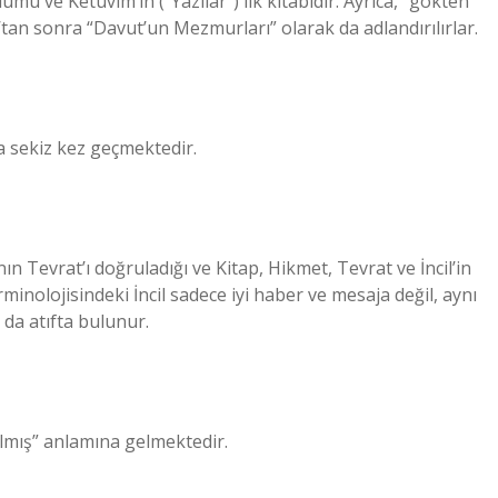
ümü ve Ketuvim’in (“Yazılar”) ilk kitabıdır. Ayrıca, “gökten
’tan sonra “Davut’un Mezmurları” olarak da adlandırılırlar.
a sekiz kez geçmektedir.
a’nın Tevrat’ı doğruladığı ve Kitap, Hikmet, Tevrat ve İncil’in
rminolojisindeki İncil sadece iyi haber ve mesaja değil, aynı
 da atıfta bulunur.
rılmış” anlamına gelmektedir.