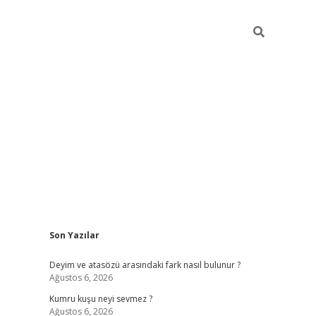
Sidebar
Son Yazılar
line/
vdcasino sitesi
grandoperabet giriş
https://www.betexpe
Deyim ve atasözü arasındaki fark nasıl bulunur ?
Ağustos 6, 2026
Kumru kuşu neyi sevmez ?
Ağustos 6, 2026