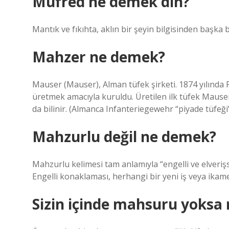
Müfred ne demek din?
Mantık ve fıkıhta, aklın bir şeyin bilgisinden başka b
Mahzer ne demek?
Mauser (Mauser), Alman tüfek şirketi. 1874 yılında
üretmek amacıyla kuruldu. Üretilen ilk tüfek Maus
da bilinir. (Almanca Infanteriegewehr “piyade tüfeği”
Mahzurlu değil ne demek?
Mahzurlu kelimesi tam anlamıyla “engelli ve elverişs
Engelli konaklaması, herhangi bir yeni iş veya ikame
Sizin içinde mahsuru yoksa