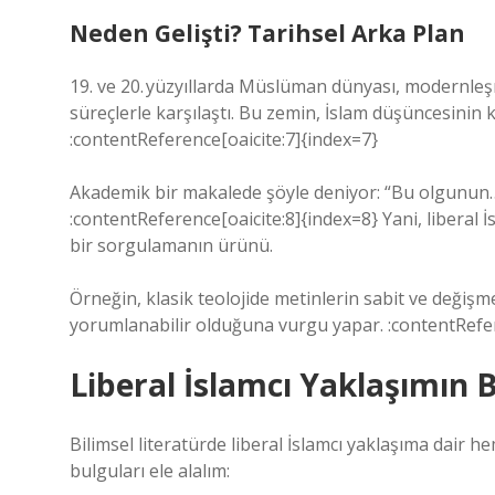
Neden Gelişti? Tarihsel Arka Plan
19. ve 20. yüzyıllarda Müslüman dünyası, modernleşm
süreçlerle karşılaştı. Bu zemin, İslam düşüncesinin
:contentReference[oaicite:7]{index=7}
Akademik bir makalede şöyle deniyor: “Bu olgunun…
:contentReference[oaicite:8]{index=8} Yani, liberal İ
bir sorgulamanın ürünü.
Örneğin, klasik teolojide metinlerin sabit ve değişm
yorumlanabilir olduğuna vurgu yapar. :contentRefer
Liberal İslamcı Yaklaşımın B
Bilimsel literatürde liberal İslamcı yaklaşıma dair he
bulguları ele alalım: