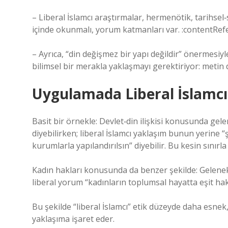
– Liberal İslamcı araştırmalar, hermenötik, tarihsel‐
içinde okunmalı, yorum katmanları var. :contentRef
– Ayrıca, “din değişmez bir yapı değildir” önermesiyle 
bilimsel bir merakla yaklaşmayı gerektiriyor: metin
Uygulamada Liberal İslamc
Basit bir örnekle: Devlet‐din ilişkisi konusunda gel
diyebilirken; liberal İslamcı yaklaşım bunun yerine 
kurumlarla yapılandırılsın” diyebilir. Bu kesin sınırla 
Kadın hakları konusunda da benzer şekilde: Geleneks
liberal yorum “kadınların toplumsal hayatta eşit ha
Bu şekilde “liberal İslamcı” etik düzeyde daha esne
yaklaşıma işaret eder.