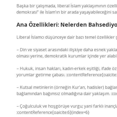
Başka bir çalışmada, liberal İslam yaklaşımının öze
demokrasi” ile İslam’ın bir arada yaşayabileceğini s
Ana Özellikleri: Nelerden Bahsediy
Liberal İslamcı düşünceye dair bazı temel özellikler ş
– Din ve siyaset arasındaki ilişkiye daha esnek yakl
olması yerine, demokratik kurumlar içinde yer alabi
– Hukuk, insan hakları, kadın‐erkek eşitliği, ifade ö
yorumlar getirme çabası. :contentReference[oaicite
– Kutsal metinlerin (örneğin Kur’an, hadisler) bağla
bağlamından bağımsız olmadığına dair yaklaşım. :co
– Çoğulculuk ve hoşgörüye vurgu; yani farklı inançla
:contentReference[oaicite:6]{index=6}