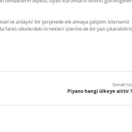
l cemaatlerin tepkisi, siyasi kurumların direnci gibi engeller
sel ve anlaşılır bir çerçevede ele almaya çalıştım. İsterseniz
 farklı ülkelerdeki örnekleri üzerine de bir yazı çıkarabiliriz
Sonraki Yaz
Piyano hangi ülkeye aittir 