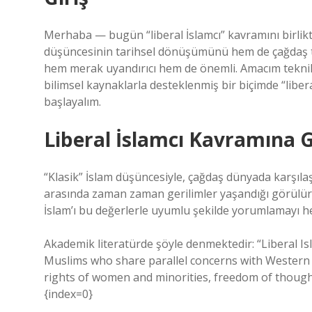
Merhaba — bugün “liberal İslamcı” kavramını birli
düşüncesinin tarihsel dönüşümünü hem de çağdaş top
hem merak uyandırıcı hem de önemli. Amacım teknik 
bilimsel kaynaklarla desteklenmiş bir biçimde “libe
başlayalım.
Liberal İslamcı Kavramına G
“Klasik” İslam düşüncesiyle, çağdaş dünyada karşılaş
arasında zaman zaman gerilimler yaşandığı görülür. B
İslam’ı bu değerlerle uyumlu şekilde yorumlamayı he
Akademik literatürde şöyle denmektedir: “Liberal Isla
Muslims who share parallel concerns with Western l
rights of women and minorities, freedom of though
{index=0}