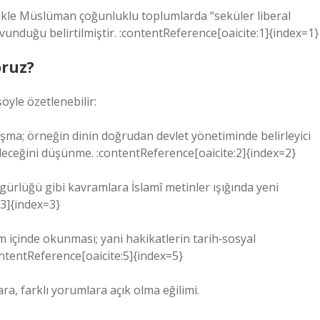
llikle Müslüman çoğunluklu toplumlarda “seküler liberal
avunduğu belirtilmiştir. :contentReference[oaicite:1]{index=1}
oruz?
öyle özetlenebilir:
aşma; örneğin dinin doğrudan devlet yönetiminde belirleyici
leceğini düşünme. :contentReference[oaicite:2]{index=2}
zgürlüğü gibi kavramlara İslamî metinler ışığında yeni
:3]{index=3}
m içinde okunması; yani hakikatlerin tarih‑sosyal
ntentReference[oaicite:5]{index=5}
ra, farklı yorumlara açık olma eğilimi.