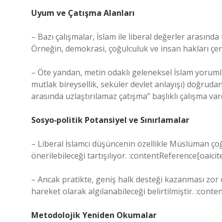
Uyum ve Çatışma Alanları
– Bazı çalışmalar, İslam ile liberal değerler aras
Örneğin, demokrasi, çoğulculuk ve insan hakları çer
– Öte yandan, metin odaklı geleneksel İslam yorumla
mutlak bireysellik, seküler devlet anlayışı) doğrudan
arasında uzlaştırılamaz çatışma” başlıklı çalışma va
Sosyo‐politik Potansiyel ve Sınırlamalar
– Liberal İslamcı düşüncenin özellikle Müslüman ço
önerilebileceği tartışılıyor. :contentReference[oaici
– Ancak pratikte, geniş halk desteği kazanması zor o
hareket olarak algılanabileceği belirtilmiştir. :cont
Metodolojik Yeniden Okumalar