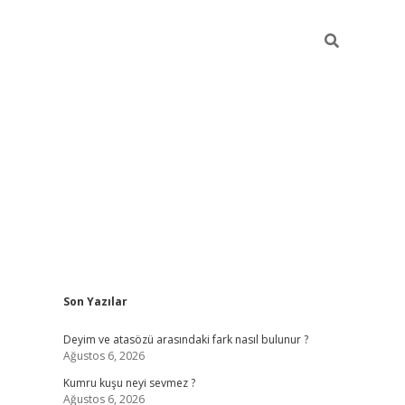
Sidebar
Son Yazılar
e/
vdcasino sitesi
grandoperabet giriş
https://www.betexper.x
Deyim ve atasözü arasındaki fark nasıl bulunur ?
Ağustos 6, 2026
Kumru kuşu neyi sevmez ?
Ağustos 6, 2026