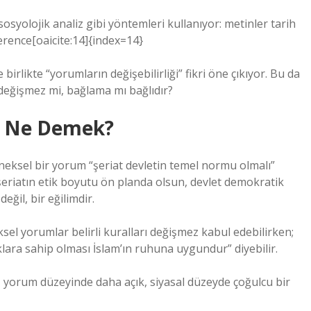
sosyolojik analiz gibi yöntemleri kullanıyor: metinler tarih
erence[oaicite:14]{index=14}
birlikte “yorumların değişebilirliği” fikri öne çıkıyor. Bu da
 değişmez mi, bağlama mı bağlıdır?
ı Ne Demek?
eneksel bir yorum “şeriat devletin temel normu olmalı”
“şeriatın etik boyutu ön planda olsun, devlet demokratik
değil, bir eğilimdir.
el yorumlar belirli kuralları değişmez kabul edebilirken;
klara sahip olması İslam’ın ruhuna uygundur” diyebilir.
k, yorum düzeyinde daha açık, siyasal düzeyde çoğulcu bir