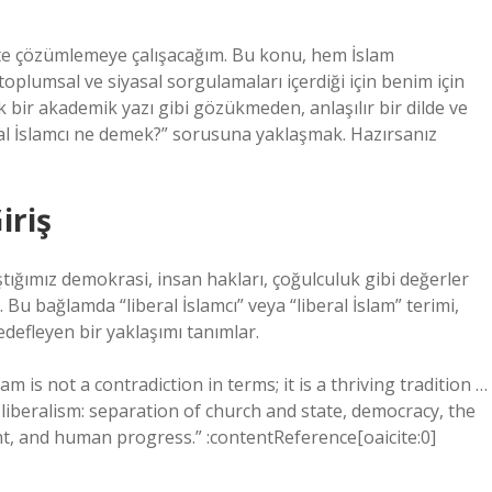
kte çözümlemeye çalışacağım. Bu konu, hem İslam
lumsal ve siyasal sorgulamaları içerdiği için benim için
bir akademik yazı gibi gözükmeden, anlaşılır bir dilde ve
ral İslamcı ne demek?” sorusuna yaklaşmak. Hazırsanız
iriş
tığımız demokrasi, insan hakları, çoğulculuk gibi değerler
u bağlamda “liberal İslamcı” veya “liberal İslam” terimi,
defleyen bir yaklaşımı tanımlar.
m is not a contradiction in terms; it is a thriving tradition …
iberalism: separation of church and state, democracy, the
t, and human progress.” :contentReference[oaicite:0]