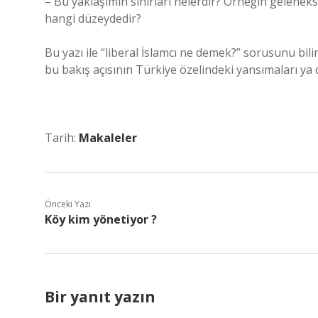
– Bu yaklaşımın sınırları nelerdir? Örneğin gelenekse
hangi düzeydedir?
Bu yazı ile “liberal İslamcı ne demek?” sorusunu bilim
bu bakış açısının Türkiye özelindeki yansımaları ya da
Tarih:
Makaleler
Önceki Yazı
Köy kim yönetiyor ?
Bir yanıt yazın