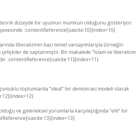
ında teorik düzeyde bir uyumun mümkün olduğunu gösteriyor.
çevesinde. :contentReference[oaicite:10]{index=10}
rında liberalizmin bazı temel varsayımlarıyla (örneğin
 çelişkiler de saptanmıştır. Bir makalede “İslam ve liberalizm
rdır. :contentReference[oaicite:11]{index=11}
ğunluklu toplumlarda “ideal” bir demokrasi modeli olarak
te:12]{index=12}
lduğu ve geleneksel yorumlarla karşılaştığında “elit” bir
entReference[oaicite:13]{index=13}