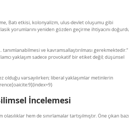
e, Batı etkisi, kolonyalizm, ulus‐devlet oluşumu gibi
 klasik yorumlarını yeniden gözden geçirme ihtiyacını doğurdu
 tanımlanabilmesi ve kavramsallaştırılması gerekmektedir.”
slamcı yaklaşım sadece provokatif bir etiket değil; düşünsel
ez olduğu varsayılırken; liberal yaklaşımlar metinlerin
ence[oaicite:9]{index=9}
ilimsel İncelemesi
m olasılıklar hem de sınırlamalar tartışılmıştır. Öne çıkan baz