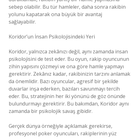
sebep olabilir. Bu tür hamleler, daha sonra rakibin
yolunu kapatarak ona büyük bir avantaj
sağlayabilir.
Koridor’un İnsan Psikolojisindeki Yeri
Koridor, yalnızca zekânızı değil, aynı zamanda insan
psikolojisini de test eder. Bu oyun, rakip oyuncunun
zihin yapısını çözmeyi ve ona göre hamle yapmayı
gerektirir. Zekânız kadar, rakibinizin tarzını anlamak
da önemlidir. Bazı oyuncular, agresif bir şekilde
duvarlar inşa ederken, bazıları savunmayı tercih
eder. Bu, stratejinin her iki yönünü de göz önünde
bulundurmayı gerektirir. Bu bakımdan, Koridor aynı
zamanda bir psikolojik savaş gibidir.
Gerçek dünya örneğiyle açıklamak gerekirse,
profesyonel poker oyuncuları, rakiplerinin yüz