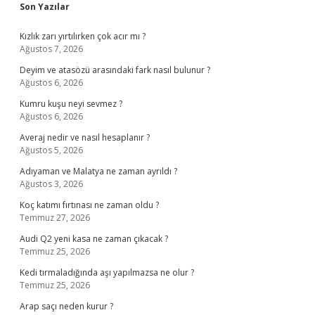
Sidebar
Son Yazılar
Kızlık zarı yırtılırken çok acır mı ?
Ağustos 7, 2026
Deyim ve atasözü arasındaki fark nasıl bulunur ?
Ağustos 6, 2026
Kumru kuşu neyi sevmez ?
Ağustos 6, 2026
Averaj nedir ve nasıl hesaplanır ?
Ağustos 5, 2026
Adıyaman ve Malatya ne zaman ayrıldı ?
Ağustos 3, 2026
Koç katımı fırtınası ne zaman oldu ?
Temmuz 27, 2026
Audi Q2 yeni kasa ne zaman çıkacak ?
Temmuz 25, 2026
Kedi tırmaladığında aşı yapılmazsa ne olur ?
Temmuz 25, 2026
Arap saçı neden kurur ?