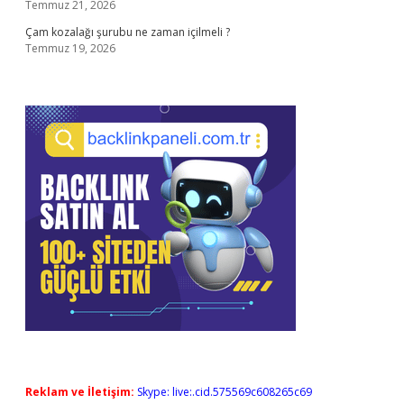
Temmuz 21, 2026
Çam kozalağı şurubu ne zaman içilmeli ?
Temmuz 19, 2026
Reklam ve İletişim:
Skype: live:.cid.575569c608265c69