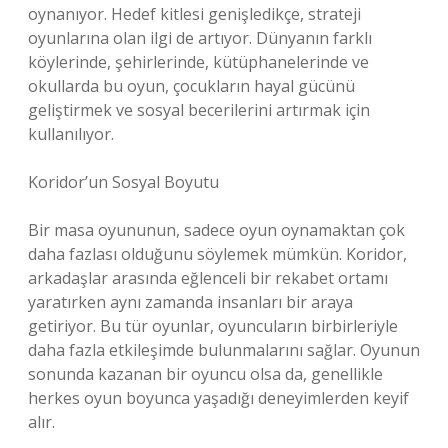
oynanıyor. Hedef kitlesi genişledikçe, strateji
oyunlarına olan ilgi de artıyor. Dünyanın farklı
köylerinde, şehirlerinde, kütüphanelerinde ve
okullarda bu oyun, çocukların hayal gücünü
geliştirmek ve sosyal becerilerini artırmak için
kullanılıyor.
Koridor’un Sosyal Boyutu
Bir masa oyununun, sadece oyun oynamaktan çok
daha fazlası olduğunu söylemek mümkün. Koridor,
arkadaşlar arasında eğlenceli bir rekabet ortamı
yaratırken aynı zamanda insanları bir araya
getiriyor. Bu tür oyunlar, oyuncuların birbirleriyle
daha fazla etkileşimde bulunmalarını sağlar. Oyunun
sonunda kazanan bir oyuncu olsa da, genellikle
herkes oyun boyunca yaşadığı deneyimlerden keyif
alır.