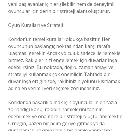
yeni başlayanlar için erişilebilir hem de deneyimli
oyuncular için derin bir strateji alanı oluşturur.
Oyun Kuralları ve Strateji
Koridor’un temel kuralları oldukça basittir. Her
oyuncunun başlangıç noktasından karşı tarafa
ulaşması gerekir. Ancak yolculuk sadece ilerlemekle
bitmez. Rakiplerinizi engellemek için duvarlar inşa
edebilirsiniz. Bu noktada, doğru zamanlamayı ve
stratejiyi kullanmak çok önemlidir. Tahtada bir
duvar inşa ettiğinizde, rakibinizin yolunu kısıtlamak
adına en verimli yeri seçmek zorundasınız.
Koridor’da başarılı olmak için oyuncuların en fazla
zorlandığı konu, rakibin hamlelerini tahmin
edebilmek ve ona göre bir strateji oluşturabilmektir.
Örneğin, bazen bir adım geriye gitmek ya da
duraklamak, rakibin yanlış bir hamle yapmasına