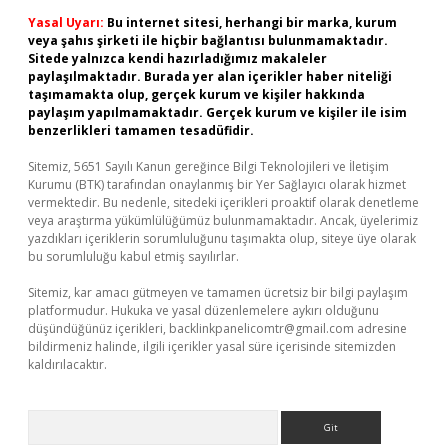
Yasal Uyarı:
Bu internet sitesi, herhangi bir marka, kurum
veya şahıs şirketi ile hiçbir bağlantısı bulunmamaktadır.
Sitede yalnızca kendi hazırladığımız makaleler
paylaşılmaktadır. Burada yer alan içerikler haber niteliği
taşımamakta olup, gerçek kurum ve kişiler hakkında
paylaşım yapılmamaktadır. Gerçek kurum ve kişiler ile isim
benzerlikleri tamamen tesadüfidir.
Sitemiz, 5651 Sayılı Kanun gereğince Bilgi Teknolojileri ve İletişim
Kurumu (BTK) tarafından onaylanmış bir Yer Sağlayıcı olarak hizmet
vermektedir. Bu nedenle, sitedeki içerikleri proaktif olarak denetleme
veya araştırma yükümlülüğümüz bulunmamaktadır. Ancak, üyelerimiz
yazdıkları içeriklerin sorumluluğunu taşımakta olup, siteye üye olarak
bu sorumluluğu kabul etmiş sayılırlar.
Sitemiz, kar amacı gütmeyen ve tamamen ücretsiz bir bilgi paylaşım
platformudur. Hukuka ve yasal düzenlemelere aykırı olduğunu
düşündüğünüz içerikleri,
backlinkpanelicomtr@gmail.com
adresine
bildirmeniz halinde, ilgili içerikler yasal süre içerisinde sitemizden
kaldırılacaktır.
Arama