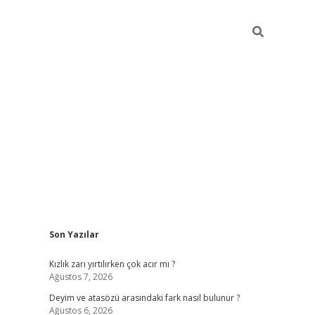
Sidebar
Son Yazılar
e/
vdcasino sitesi
grandoperabet giriş
https://www.betexper.x
Kızlık zarı yırtılırken çok acır mı ?
Ağustos 7, 2026
Deyim ve atasözü arasındaki fark nasıl bulunur ?
Ağustos 6, 2026