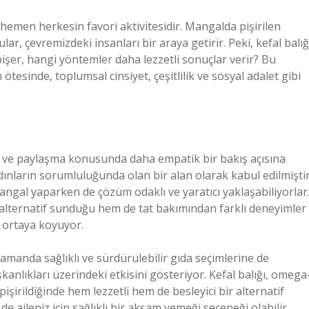
hemen herkesin favori aktivitesidir. Mangalda pişirilen
ular, çevremizdeki insanları bir araya getirir. Peki, kefal balığ
şer, hangi yöntemler daha lezzetli sonuçlar verir? Bu
sinde, toplumsal cinsiyet, çeşitlilik ve sosyal adalet gibi
 ve paylaşma konusunda daha empatik bir bakış açısına
adınların sorumluluğunda olan bir alan olarak kabul edilmiştir
gal yaparken de çözüm odaklı ve yaratıcı yaklaşabiliyorlar
r alternatif sunduğu hem de tat bakımından farklı deneyimler
ü ortaya koyuyor.
amanda sağlıklı ve sürdürülebilir gıda seçimlerine de
nlıkları üzerindeki etkisini gösteriyor. Kefal balığı, omega
işirildiğinde hem lezzetli hem de besleyici bir alternatif
 aileniz için sağlıklı bir akşam yemeği seçeneği olabilir.