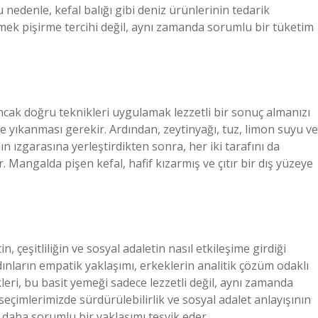
 nedenle, kefal balığı gibi deniz ürünlerinin tedarik
emek pişirme tercihi değil, aynı zamanda sorumlu bir tüketim
ancak doğru teknikleri uygulamak lezzetli bir sonuç almanızı
ice yıkanması gerekir. Ardından, zeytinyağı, tuz, limon suyu ve
ın ızgarasına yerleştirdikten sonra, her iki tarafını da
. Mangalda pişen kefal, hafif kızarmış ve çıtır bir dış yüzeye
n, çeşitliliğin ve sosyal adaletin nasıl etkileşime girdiği
ların empatik yaklaşımı, erkeklerin analitik çözüm odaklı
ikleri, bu basit yemeği sadece lezzetli değil, aynı zamanda
eçimlerimizde sürdürülebilirlik ve sosyal adalet anlayışının
daha sorumlu bir yaklaşımı teşvik eder.