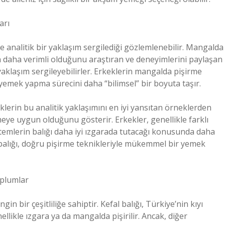
arı
analitik bir yaklaşım sergilediği gözlemlenebilir. Mangalda
in daha verimli olduğunu araştıran ve deneyimlerini paylaşan
yaklaşım sergileyebilirler. Erkeklerin mangalda pişirme
a, yemek yapma sürecini daha “bilimsel” bir boyuta taşır.
lerin bu analitik yaklaşımını en iyi yansıtan örneklerden
irmeye uygun olduğunu gösterir. Erkekler, genellikle farklı
öntemlerin balığı daha iyi ızgarada tutacağı konusunda daha
al balığı, doğru pişirme teknikleriyle mükemmel bir yemek
Toplumlar
gin bir çeşitliliğe sahiptir. Kefal balığı, Türkiye’nin kıyı
ellikle ızgara ya da mangalda pişirilir. Ancak, diğer