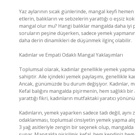
Yaz aylarının sıcak günlerinde, mangal keyfi hemen 
etlerin, balıkların ve sebzelerin yarattığı o eşsiz kok
mangal olur mu? Hangi balıklar mangalda daha iyi pi
soruların peşine düşerken, sadece yemek yapmanın öte
daha derin dinamikleri de düşünmek ilginç olabilir.
Kadınlar ve Empati Odaklı Mangal Yaklaşımları
Toplumsal olarak, kadınlar genellikle yemek yapma
sahiptir. Aile içindeki yemek paylaşımı, genellikle k
Ancak, günümüzde bu durum değişiyor. Kadınlar, man
Kefal balığını mangalda pişirmenin, hem sağlıklı bi
yarattığı fikri, kadınların mutfaktaki yaratıcı yönün
Kadınların, yemek yaparken sadece tadı değil, aynı z
odaklanması, toplumsal cinsiyetin yemek yapma alışka
3 yağ asitleriyle zengin bir seçenek olup, mangalda p
sunar. Mangalda pişirilmiş kefal, hem kendiniz hem de