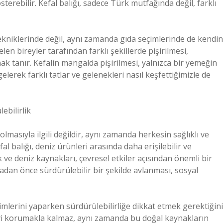
gösterebilir. Kefal balığı, sadece Türk mutfağında değil, farklı
 tekniklerinde değil, aynı zamanda gıda seçimlerinde de kendin
len bireyler tarafından farklı şekillerde pişirilmesi,
nak tanır. Kefalin mangalda pişirilmesi, yalnızca bir yemeğin
 gelerek farklı tatlar ve gelenekleri nasıl keşfettiğimizle de
ebilirlik
olmasıyla ilgili değildir, aynı zamanda herkesin sağlıklı ve
fal balığı, deniz ürünleri arasında daha erişilebilir ve
k ve deniz kaynakları, çevresel etkiler açısından önemli bir
adan önce sürdürülebilir bir şekilde avlanması, sosyal
çimlerini yaparken sürdürülebilirliğe dikkat etmek gerektiğini
evreyi korumakla kalmaz, aynı zamanda bu doğal kaynakların