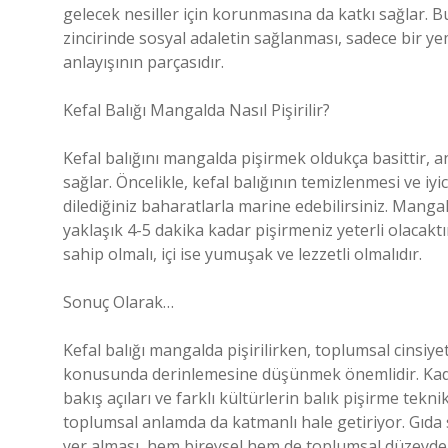
gelecek nesiller için korunmasına da katkı sağlar. Bu
zincirinde sosyal adaletin sağlanması, sadece bir y
anlayışının parçasıdır.
Kefal Balığı Mangalda Nasıl Pişirilir?
Kefal balığını mangalda pişirmek oldukça basittir, 
sağlar. Öncelikle, kefal balığının temizlenmesi ve iy
dilediğiniz baharatlarla marine edebilirsiniz. Mangal
yaklaşık 4-5 dakika kadar pişirmeniz yeterli olacaktır
sahip olmalı, içi ise yumuşak ve lezzetli olmalıdır.
Sonuç Olarak…
Kefal balığı mangalda pişirilirken, toplumsal cinsiyeti
konusunda derinlemesine düşünmek önemlidir. Kadın
bakış açıları ve farklı kültürlerin balık pişirme tekn
toplumsal anlamda da katmanlı hale getiriyor. Gıda s
yer alması, hem bireysel hem de toplumsal düzeyde 