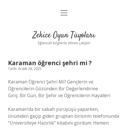
menüyü
Anasayfa
aç
Gizlilik Politikası
Zekice Oyun Tüyoları
Yasal Uyarı
Eğlenceli bilgilerle zihnini çalıştır!
Hakkımızda
Karaman öğrenci şehri mi ?
Tarih: Aralık 28, 2025
Karaman Öğrenci Şehri Mi? Gençlerin ve
Öğrencilerin Gözünden Bir Değerlendirme
Giriş: Bir Gün, Bir Şehir ve Öğrencilerin Hayalleri
Karaman’da bir sabah yürüyüşü yaparken,
önümden geçip giden gruptan birisinin telefonunda
“Üniversiteye Hazırlık” kitabını gördüm. Hemen