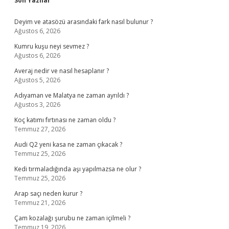
Sidebar
Son Yazılar
Deyim ve atasözü arasındaki fark nasıl bulunur ?
Ağustos 6, 2026
Kumru kuşu neyi sevmez ?
Ağustos 6, 2026
Averaj nedir ve nasıl hesaplanır ?
Ağustos 5, 2026
Adıyaman ve Malatya ne zaman ayrıldı ?
Ağustos 3, 2026
Koç katımı fırtınası ne zaman oldu ?
Temmuz 27, 2026
Audi Q2 yeni kasa ne zaman çıkacak ?
Temmuz 25, 2026
Kedi tırmaladığında aşı yapılmazsa ne olur ?
Temmuz 25, 2026
Arap saçı neden kurur ?
Temmuz 21, 2026
Çam kozalağı şurubu ne zaman içilmeli ?
Temmuz 19, 2026