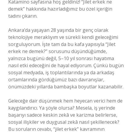
Katamino sayfasına hoş geldiniz! “Jilet erkek ne
demek” hakkında hazırladığımız bu özel içeriğin
tadını çıkarın.
Ankara’da yaşayan 28 yaşında bir genç olarak
teknolojiye meraklıyım ve sürekli kendi geleceğimi
sorguluyorum. İşte tam da bu kafa yapısıyla “Jilet
erkek ne demek?” sorusunu düşündüğümde,
yalnızca bugünü değil, 5–10 yıl sonrası hayatıma
nasıl etki edeceğini de hayal ediyorum. Çünkü bugün
sosyal medyada, iş toplantılarında ya da arkadaş
ortamlarında gördüğümüz bazı davranışlar,
önümüzdeki yıllarda bambaşka boyutlar kazanabilir.
Geleceğe dair düşünmek hem heyecan verici hem de
kaygılandırıcı. Ya şöyle olursa? Mesela, iş yerinde
başarıyı sadece keskin zekâ ve karizma belirlerse,
sosyal ilişkiler ve duygusal zekâ nasıl şekillenecek?
Bu soruların cevabı, “jilet erkek” kavramının