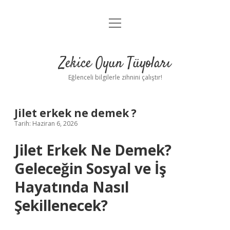
menüyü
Anasayfa
aç
Gizlilik Politikası
Zekice Oyun Tüyoları
Yasal Uyarı
Eğlenceli bilgilerle zihnini çalıştır!
Hakkımızda
Jilet erkek ne demek ?
Tarih: Haziran 6, 2026
Jilet Erkek Ne Demek?
Geleceğin Sosyal ve İş
Hayatında Nasıl
Şekillenecek?