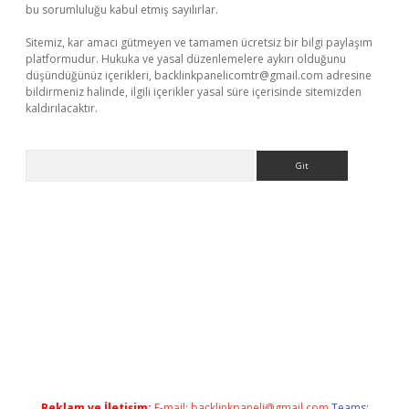
bu sorumluluğu kabul etmiş sayılırlar.
Sitemiz, kar amacı gütmeyen ve tamamen ücretsiz bir bilgi paylaşım
platformudur. Hukuka ve yasal düzenlemelere aykırı olduğunu
düşündüğünüz içerikleri,
backlinkpanelicomtr@gmail.com
adresine
bildirmeniz halinde, ilgili içerikler yasal süre içerisinde sitemizden
kaldırılacaktır.
Arama
z/
Reklam ve İletişim:
E-mail:
backlinkpaneli@gmail.com
Teams: