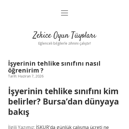
menüyü
Anasayfa
aç
Gizlilik Politikası
Zekice Oyun Tüyoları
Yasal Uyarı
Eğlenceli bilgilerle zihnini çalıştır!
Hakkımızda
İşyerinin tehlike sınıfını nasıl
öğrenirim ?
Tarih: Haziran 7, 2026
İşyerinin tehlike sınıfını kim
belirler? Bursa’dan dünyaya
bakış
İlgili Yazımız:
İŞKUR'da günlük çalışma ücreti ne