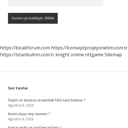
https://bicakforum.com
https://konseptprojeyonetim.com.tr
https://istanbulinn.com.tr
knight online
nttgame
Sitemap
Sidebar
Son Yazılar
Deyim ve atasözü arasındaki fark nasıl bulunur ?
Ağustos 6, 2026
Kumru kuşu neyi sevmez ?
Ağustos 6, 2026
Averaj nedir ve nasıl hesaplanır ?