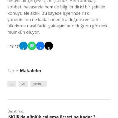
detaylı bir çerçeve çizmiş olduk. Hem arkadaş
sohbeti havasında hem de bilgilendirici bir şekilde
konuyu ele aldık. Bu sayede işyerinde risk
yönetiminin ne kadar önemli olduğunu ve farklı
ülkelerde nasıl farklı yaklaşımlar olduğunu görmek
mümkün oluyor.
Paylaş:
✈
f
𝕏
Tarih:
Makaleler
al
ve
yerinin
Önceki Yazı
İŞKUR’da günlük çalışma ücreti ne kadar ?