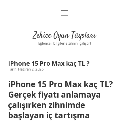
menüyü
Anasayfa
aç
Gizlilik Politikası
Zekice Oyun Tüyoları
Yasal Uyarı
Eğlenceli bilgilerle zihnini çalıştır!
Hakkımızda
iPhone 15 Pro Max kaç TL ?
Tarih: Haziran 2, 2026
iPhone 15 Pro Max kaç TL?
Gerçek fiyatı anlamaya
çalışırken zihnimde
başlayan iç tartışma