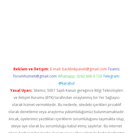
https://ilbet.online/
vdcasino sitesi
grandoperabet giriş
https:
Reklam ve İletişim:
E-mail:
backlinkpaneli@gmail.com
Teams:
forumhizmeti@gmail.com
Whatsapp: 0262 606 0 726
Telegram:
@karabul
Yasal Uyarı:
Sitemiz, 5651 Sayılı Kanun gereğince Bilgi Teknolojileri
ve İletişim Kurumu (BTK) tarafından onaylanmış bir Yer Sağlayıcı
olarak hizmet vermektedir. Bu nedenle, sitedeki içerikleri proaktif
olarak denetleme veya araştırma yükümlülüğümüz bulunmamaktadır.
Ancak, üyelerimiz yazdıkları içeriklerin sorumluluğunu taşımakta olup,
siteye üye olarak bu sorumluluğu kabul etmiş sayılırlar. Bu internet