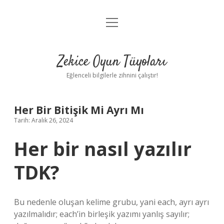
menüyü
Anasayfa
aç
Gizlilik Politikası
Zekice Oyun Tüyoları
Yasal Uyarı
Eğlenceli bilgilerle zihnini çalıştır!
Hakkımızda
Her Bir Bitişik Mi Ayrı Mı
Tarih: Aralık 26, 2024
Her bir nasıl yazılır
TDK?
Bu nedenle oluşan kelime grubu, yani each, ayrı ayrı
yazılmalıdır; each’in birleşik yazımı yanlış sayılır;