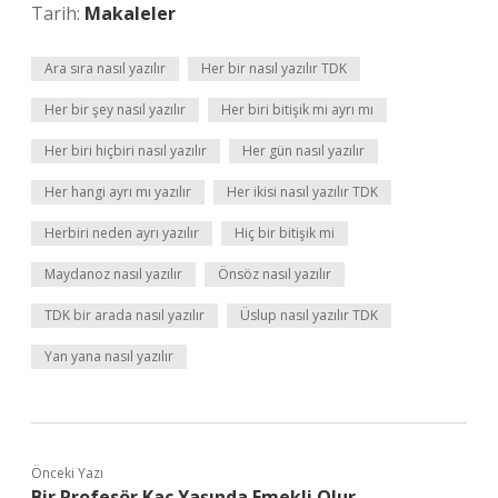
Tarih:
Makaleler
Ara sıra nasıl yazılır
Her bir nasıl yazılır TDK
Her bir şey nasıl yazılır
Her biri bitişik mi ayrı mı
Her biri hiçbiri nasıl yazılır
Her gün nasıl yazılır
Her hangi ayrı mı yazılır
Her ikisi nasıl yazılır TDK
Herbiri neden ayrı yazılır
Hiç bir bitişik mi
Maydanoz nasıl yazılır
Önsöz nasıl yazılır
TDK bir arada nasıl yazılır
Üslup nasıl yazılır TDK
Yan yana nasıl yazılır
Önceki Yazı
Bir Profesör Kaç Yaşında Emekli Olur