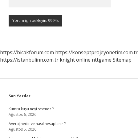
https://bicakforum.com
https://konseptprojeyonetim.com.tr
https://istanbulinn.com.tr
knight online
nttgame
Sitemap
Sidebar
Son Yazılar
Kumru kuşu neyi sevmez ?
Ağustos 6, 2026
Averaj nedir ve nasıl hesaplanır ?
Ağustos 5, 2026