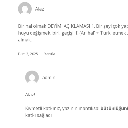
Alaz
Bir hal olmak DEYİMİ AÇIKLAMASI 1. Bir şeyi çok ya
huyu değişmek. birl. geçişli f. (Ar. ḥal’ + Türk. etm
almak.
Ekim 3, 2025
Yanıtla
admin
Alaz!
Kıymetli katkınız, yazının mantıksal
bütünlüğün
katkı sağladı.