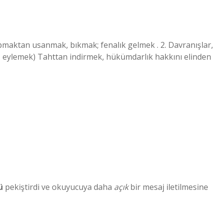
pmaktan usanmak, bıkmak; fenalık gelmek . 2. Davranışlar,
ek , eylemek) Tahttan indirmek, hükümdarlık hakkını elinden
ü
pekiştirdi ve okuyucuya daha
açık
bir mesaj iletilmesine