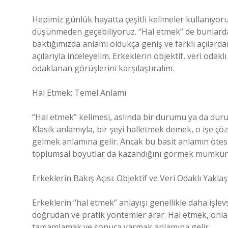
Hepimiz günlük hayatta çeşitli kelimeler kullanıyor
düşünmeden geçebiliyoruz. “Hal etmek” de bunlardan
baktığımızda anlamı oldukça geniş ve farklı açılardan
açılarıyla inceleyelim. Erkeklerin objektif, veri odak
odaklanan görüşlerini karşılaştıralım.
Hal Etmek: Temel Anlamı
“Hal etmek” kelimesi, aslında bir durumu ya da duru
Klasik anlamıyla, bir şeyi halletmek demek, o işe ç
gelmek anlamına gelir. Ancak bu basit anlamın ötes
toplumsal boyutlar da kazandığını görmek mümkün
Erkeklerin Bakış Açısı: Objektif ve Veri Odaklı Yakla
Erkeklerin “hal etmek” anlayışı genellikle daha işlev
doğrudan ve pratik yöntemler arar. Hal etmek, onlar i
tamamlamak ve sonuca varmak anlamına gelir.