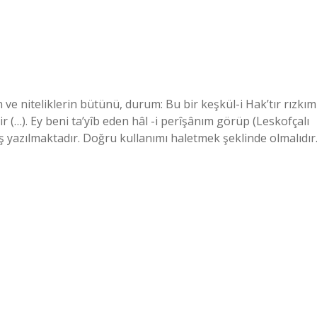
 ve niteliklerin bütünü, durum: Bu bir keşkül-i Hak’tır rızkım
r (…). Ey beni ta’yîb eden hâl -i perîşânım görüp (Leskofçalı
ış yazılmaktadır. Doğru kullanımı haletmek şeklinde olmalıdır