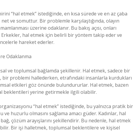
irini “hal etmek” istediğinde, en kısa sürede ve en az çaba
net ve somuttur. Bir problemle karşılaştığında, olayın
mamlanması üzerine odaklanır. Bu bakış açısı, onları
r. Erkekler, hal etmek için belirli bir yöntem takip eder ve
ncelerle hareket ederler.
lere Odaklanma
usal ve toplumsal bağlamda şekillenir. Hal etmek, sadece bir
ar, bir problemi hallederken, etrafındaki insanlarla kurdukları
oplumsal etkileri göz önünde bulundururlar. Hal etmek, bazen
eklentileri yerine getirmekle ilgili olabilir.
organizasyonu “hal etmek” istediğinde, bu yalnızca pratik bir
lu ve huzurlu olmasını sağlama amacı güder. Kadınlar, hal
 bağ, çözüm arayışlarını şekillendirir. Bu nedenle, hal etmek
lir. Bir işi halletmek, toplumsal beklentilere ve kişisel