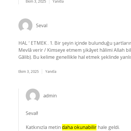
Ekim 3, 2025
Yanıtla
Seval
HAL ‘ ETMEK . 1. Bir şeyin içinde bulunduğu şartların
Mevlâ verir / Kimseye etmem şikâyet hâlimi Allah bili
Gālib). Bu kelime genellikle hal etmek şeklinde yanl
Ekim 3, 2025
Yanıtla
admin
Seval!
Katkınızla metin
daha okunabilir
hale geldi.