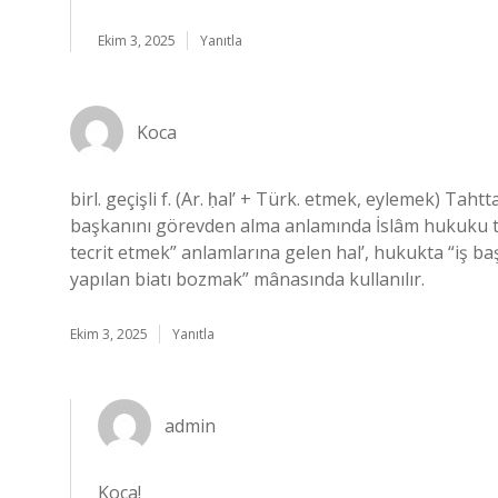
Ekim 3, 2025
Yanıtla
Koca
birl. geçişli f. (Ar. ḥal’ + Türk. etmek, eylemek) Ta
başkanını görevden alma anlamında İslâm hukuku te
tecrit etmek” anlamlarına gelen hal’, hukukta “iş b
yapılan biatı bozmak” mânasında kullanılır.
Ekim 3, 2025
Yanıtla
admin
Koca!