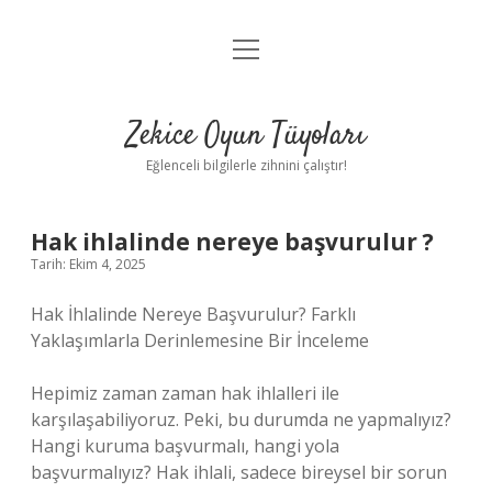
menüyü
Anasayfa
aç
Gizlilik Politikası
Zekice Oyun Tüyoları
Yasal Uyarı
Eğlenceli bilgilerle zihnini çalıştır!
Hakkımızda
Hak ihlalinde nereye başvurulur ?
Tarih: Ekim 4, 2025
Hak İhlalinde Nereye Başvurulur? Farklı
Yaklaşımlarla Derinlemesine Bir İnceleme
Hepimiz zaman zaman hak ihlalleri ile
karşılaşabiliyoruz. Peki, bu durumda ne yapmalıyız?
Hangi kuruma başvurmalı, hangi yola
başvurmalıyız? Hak ihlali, sadece bireysel bir sorun