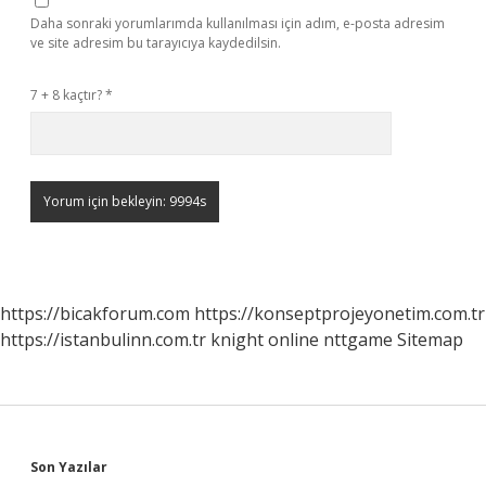
Daha sonraki yorumlarımda kullanılması için adım, e-posta adresim
ve site adresim bu tarayıcıya kaydedilsin.
7 + 8 kaçtır?
*
https://bicakforum.com
https://konseptprojeyonetim.com.tr
https://istanbulinn.com.tr
knight online
nttgame
Sitemap
Sidebar
Son Yazılar