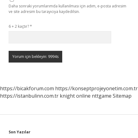
Daha sonraki yorumlarımda kullanılması için adım, e-posta adresim
ve site adresim bu tarayıcıya kaydedilsin.
6 + 2 kaçtır?
*
https://bicakforum.com
https://konseptprojeyonetim.com.tr
https://istanbulinn.com.tr
knight online
nttgame
Sitemap
Sidebar
Son Yazılar