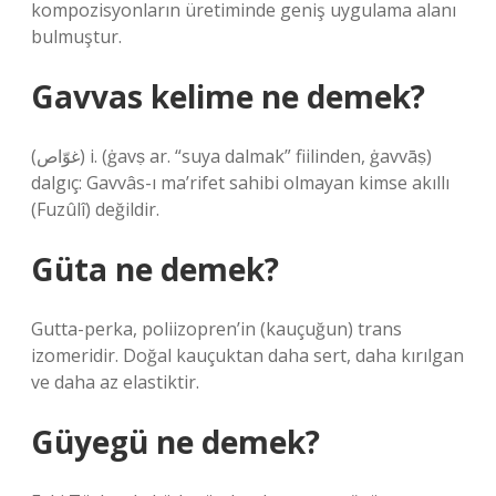
kompozisyonların üretiminde geniş uygulama alanı
bulmuştur.
Gavvas kelime ne demek?
(ﻏﻮّﺍﺹ) i. (ġavṣ ar. “suya dalmak” fiilinden, ġavvāṣ)
dalgıç: Gavvâs-ı ma’rifet sahibi olmayan kimse akıllı
(Fuzûlî) değildir.
Güta ne demek?
Gutta-perka, poliizopren’in (kauçuğun) trans
izomeridir. Doğal kauçuktan daha sert, daha kırılgan
ve daha az elastiktir.
Güyegü ne demek?