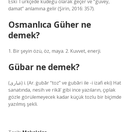
Eski Türkçede küdegü olarak geçer ve “güvey,
damat” anlamına gelir (Şirin, 2016: 357).
Osmanlıca Güher ne
demek?
1. Bir şeyin özü, öz, maya. 2. Kuvvet, enerji.
Gübar ne demek?
(ﻏﺒﺎﺭﻯ) i. (Ar. ġubār “toz” ve ġubārі ile -і izafi eki) Hat
sanatında, nesih ve rikā’ gibi ince yazıların, çıplak
gözle görülemeyecek kadar küçük tozlu bir biçimde
yazılmış şekli.