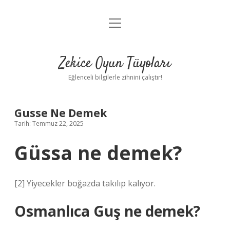
menüyü
Anasayfa
aç
Gizlilik Politikası
Zekice Oyun Tüyoları
Yasal Uyarı
Eğlenceli bilgilerle zihnini çalıştır!
Hakkımızda
Gusse Ne Demek
Tarih: Temmuz 22, 2025
Güssa ne demek?
[2] Yiyecekler boğazda takılıp kalıyor.
Osmanlıca Guş ne demek?