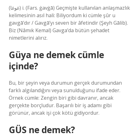
(ﻏﻮﻏﺎ) i. (Fars. ġavġā) Geçmişte kullanılan anlaşmazlık
kelimesinin asıl hali: Biliyordum ki cümle şûr u
gavgā’dır / Gavgā’yı seven bir âfetindir (Şeyh Gālib).
Biz (Nâmık Kemal) Gavga’da bütün şehadet
nimetlerini alırız.
Güya ne demek cümle
içinde?
Bu, bir şeyin veya durumun gerçek durumundan
farklı algılandığını veya sunulduğunu ifade eder.
Örnek cümle: Zengin biri gibi davranır, ancak
gerçekte borçludur. Başarılı bir iş adamı gibi
görünür, ancak işi çok kötü gidiyordur.
GÜS ne demek?