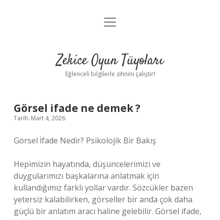
menüyü
Anasayfa
aç
Gizlilik Politikası
Zekice Oyun Tüyoları
Yasal Uyarı
Eğlenceli bilgilerle zihnini çalıştır!
Hakkımızda
Görsel ifade ne demek ?
Tarih: Mart 4, 2026
Görsel İfade Nedir? Psikolojik Bir Bakış
Hepimizin hayatında, düşüncelerimizi ve
duygularımızı başkalarına anlatmak için
kullandığımız farklı yollar vardır. Sözcükler bazen
yetersiz kalabilirken, görseller bir anda çok daha
güçlü bir anlatım aracı haline gelebilir. Görsel ifade,