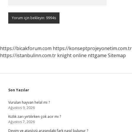
https://bicakforum.com
https://konseptprojeyonetim.com.tr
https://istanbulinn.com.tr
knight online
nttgame
Sitemap
Sidebar
Son Yazılar
Vurulan hayvan helal mi ?
Ağustos 9, 2026
Kızlık zarı yırtılırken çok acır mı ?
Ağustos 7, 2026
Deyim ve atasözü arasındaki fark nasıl bulunur ?