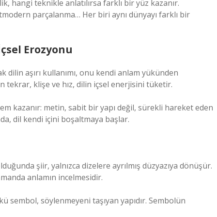
k, hangi teknikle anlatılırsa farklı bir yüz kazanır.
ostmodern parçalanma… Her biri aynı dünyayı farklı bir
İçsel Erozyonu
ak dilin aşırı kullanımı, onu kendi anlam yükünden
ekrar, klişe ve hız, dilin içsel enerjisini tüketir.
m kazanır: metin, sabit bir yapı değil, sürekli hareket eden
da, dil kendi içini boşaltmaya başlar.
lduğunda şiir, yalnızca dizelere ayrılmış düzyazıya dönüşür.
zamanda anlamın incelmesidir.
kü sembol, söylenmeyeni taşıyan yapıdır. Sembolün