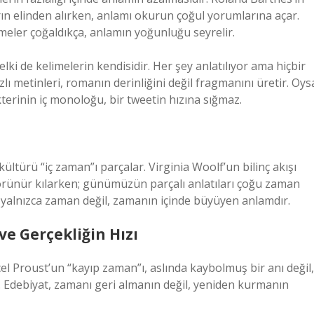
ın elinden alırken, anlamı okurun çoğul yorumlarına açar.
imeler çoğaldıkça, anlamın yoğunluğu seyrelir.
lki de kelimelerin kendisidir. Her şey anlatılıyor ama hiçbir
ı metinleri, romanın derinliğini değil fragmanını üretir. Oys
kterinin iç monoloğu, bir tweetin hızına sığmaz.
ültürü “iç zaman”ı parçalar. Virginia Woolf’un bilinç akışı
görünür kılarken; günümüzün parçalı anlatıları çoğu zaman
ey yalnızca zaman değil, zamanın içinde büyüyen anlamdır.
e Gerçekliğin Hızı
l Proust’un “kayıp zaman”ı, aslında kaybolmuş bir anı değil,
 Edebiyat, zamanı geri almanın değil, yeniden kurmanın