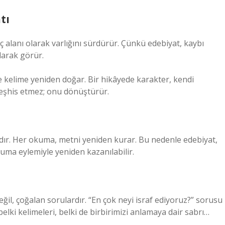
tı
 alanı olarak varlığını sürdürür. Çünkü edebiyat, kaybı
larak görür.
e kelime yeniden doğar. Bir hikâyede karakter, kendi
 teşhis etmez; onu dönüştürür.
rıdır. Her okuma, metni yeniden kurar. Bu nedenle edebiyat,
kuma eylemiyle yeniden kazanılabilir.
il, çoğalan sorulardır. “En çok neyi israf ediyoruz?” sorusu
lki kelimeleri, belki de birbirimizi anlamaya dair sabrı…