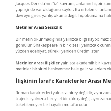
Jacques Derrida’nın “iz” kavramı, anlamın hiçbir z
yapı içinde var olduğunu söyler. Bu erteleme, anlamı
devreye girer: yanlış okuma değil, hiç okumama hali
Metinler Arası Sessizlik
Bir metin okunmadığında yalnızca bilgi kaybolmaz; o
gömülür. Shakespeare’in bir dizesi, yalnızca okunma
yüzden edebiyat, sürekli yeniden üretim ister.
Metinler arası ilişkiler
yalnızca akademik bir kavram
metinler birbirini besleyemez hale gelir ve anlam e
İlişkinin İsrafı: Karakterler Arası M
Roman karakterleri yalnızca birey değildir; aynı z
trajedisi yalnızca bireysel bir çöküş değil, aynı zam
tüketilemeyen bir hayalin metaforudur.