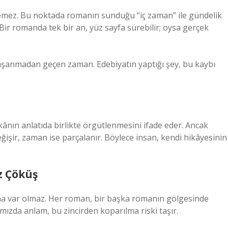
emez. Bu noktada romanın sunduğu “iç zaman” ile gündelik
 Bir romanda tek bir an, yüz sayfa sürebilir; oysa gerçek
: yaşanmadan geçen zaman. Edebiyatın yaptığı şey, bu kaybı
nın anlatıda birlikte örgütlenmesini ifade eder. Ancak
işir, zaman ise parçalanır. Böylece insan, kendi hikâyesinin
z Çöküş
şına var olmaz. Her roman, bir başka romanın gölgesinde
ğımızda anlam, bu zincirden koparılma riski taşır.