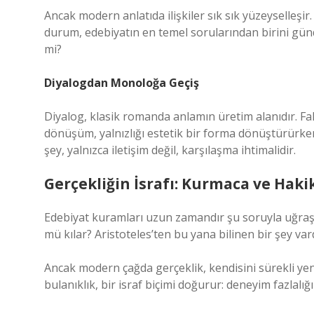
Ancak modern anlatıda ilişkiler sık sık yüzeyselleşi
durum, edebiyatın en temel sorularından birini günde
mi?
Diyalogdan Monoloğa Geçiş
Diyalog, klasik romanda anlamın üretim alanıdır. F
dönüşüm, yalnızlığı estetik bir forma dönüştürürken, 
şey, yalnızca iletişim değil, karşılaşma ihtimalidir.
Gerçekliğin İsrafı: Kurmaca ve Haki
Edebiyat kuramları uzun zamandır şu soruyla uğraşı
mü kılar? Aristoteles’ten bu yana bilinen bir şey vardı
Ancak modern çağda gerçeklik, kendisini sürekli yen
bulanıklık, bir israf biçimi doğurur: deneyim fazlalığı