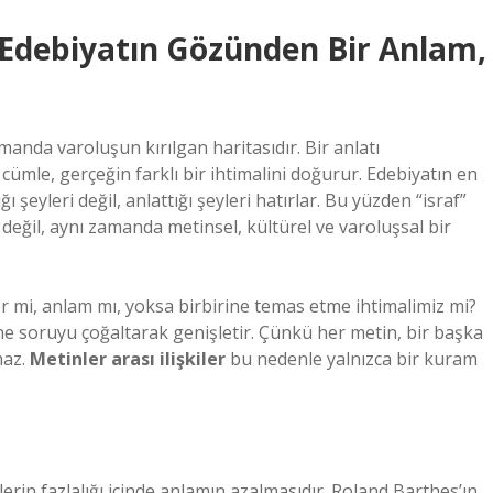
 Edebiyatın Gözünden Bir Anlam,
zamanda varoluşun kırılgan haritasıdır. Bir anlatı
ümle, gerçeğin farklı bir ihtimalini doğurur. Edebiyatın en
ı şeyleri değil, anlattığı şeyleri hatırlar. Bu yüzden “israf”
değil, aynı zamanda metinsel, kültürel ve varoluşsal bir
er mi, anlam mı, yoksa birbirine temas etme ihtimalimiz mi?
ne soruyu çoğaltarak genişletir. Çünkü her metin, bir başka
maz.
Metinler arası ilişkiler
bu nedenle yalnızca bir kuram
erin fazlalığı içinde anlamın azalmasıdır. Roland Barthes’ın