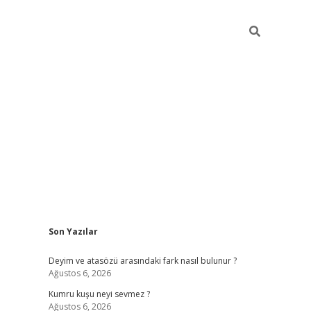
Sidebar
Son Yazılar
e/
vdcasino sitesi
grandoperabet giriş
https://www.betexper.x
Deyim ve atasözü arasındaki fark nasıl bulunur ?
Ağustos 6, 2026
Kumru kuşu neyi sevmez ?
Ağustos 6, 2026