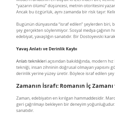
“yazarın ölümü” düşüncesi, metnin otoritesini yazar
Ancak bu özgürlük, aynı zamanda bir risk taşır: Kel
Bugünün dünyasında “israf edilen” şeylerden biri, be
şey gerçekten söylenmiyor. Sosyal medya çağının hızl
edebiyat, yavaşlığın sanatıdır. Bir Dostoyevski kara
Yavaş Anlatı ve Derinlik Kaybı
Anlatı teknikleri
açısından bakıldığında, modern hız k
tekniği, insan zihninin doğrusal olmayan yapısını 
derinlik yerine yüzey üretir. Böylece israf edilen ş
Zamanın İsrafı: Romanın İç Zamanı v
Zaman, edebiyatın en kırılgan hammaddesidir. Marce
geri çağrılmayı bekleyen bir deneyim yoğunluğudur.
sanatıdır.