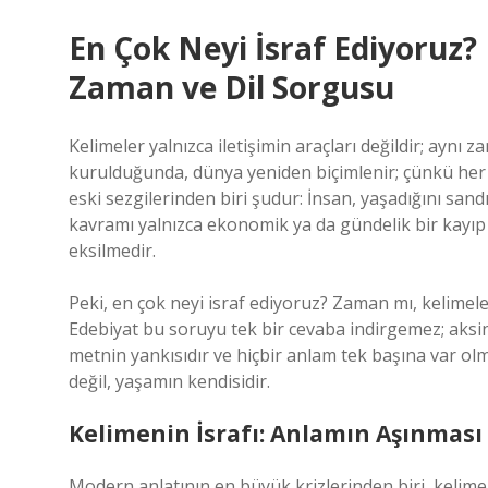
En Çok Neyi İsraf Ediyoruz?
Zaman ve Dil Sorgusu
Kelimeler yalnızca iletişimin araçları değildir; aynı 
kurulduğunda, dünya yeniden biçimlenir; çünkü her c
eski sezgilerinden biri şudur: İnsan, yaşadığını sandığ
kavramı yalnızca ekonomik ya da gündelik bir kayıp 
eksilmedir.
Peki, en çok neyi israf ediyoruz? Zaman mı, kelimel
Edebiyat bu soruyu tek bir cevaba indirgemez; aksi
metnin yankısıdır ve hiçbir anlam tek başına var ol
değil, yaşamın kendisidir.
Kelimenin İsrafı: Anlamın Aşınması
Modern anlatının en büyük krizlerinden biri, kelimel