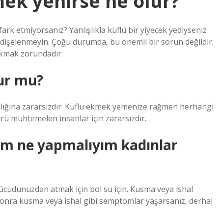
mek yenirse ne olur?
 fark etmiyorsanız? Yanlışlıkla küflü bir yiyecek yediyseniz
endişelenmeyin. Çoğu durumda, bu önemli bir sorun değildir.
çıkmak zorundadır.
lur mu?
lığına zararsızdır. Küflü ekmek yemenize rağmen herhangi
rü muhtemelen insanlar için zararsızdır.
dim ne yapmalıyım kadınlar
vücudunuzdan atmak için bol su için. Kusma veya ishal
 sonra kusma veya ishal gibi semptomlar yaşarsanız, derhal