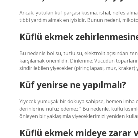
Ancak, yutulan küf parçası kusma, ishal, nefes alma 
tıbbi yardım almak en iyisidir. Bunun nedeni, miko
Küflü ekmek zehirlenmesine 
Bu nedenle bol su, tuzlu su, elektrolit açısından zeng
karşılamak önemlidir. Dinlenme: Vücudun toparlanmas
sindirilebilen yiyecekler (pirinç lapası, muz, kraker)
Küf yenirse ne yapılmalı?
Yiyecek yumuşak bir dokuya sahipse, hemen imha edil
derinlerine nüfuz edemez.” Bu nedenle, küflü kısımla
önleyen bir yaklaşımla yiyeceklerimizi yeniden kullan
Küflü ekmek mideye zarar v