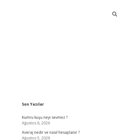
Sidebar
Son Yazılar
https://ilbet.online/
vdcasino sitesi
grandoperabet giriş
https
Kumru kuşu neyi sevmez ?
Ağustos 6, 2026
Averaj nedir ve nasıl hesaplanır ?
Ağustos 5, 2026