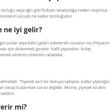
zorluğu veya ağrı gibi fiziksel rahatsızlığa neden oluyorsa,
toksinlerin vücudu ne kadar bozduğudur.
ne iyi gelir?
in sıvılar veya bitki çayları tüketerek vücudun sıvı ihtiyacını
ı için dinlenmek gerekir. Hafif yiyecekler: Kolay
 yemek sindirim sistemini rahatlatır.
melidir. “Yiyecek sert bir dokuya sahipse, küfler yiyeceğin
rı kesip kullanmak sorun değildir. Aksine, yiyecek israfını
abiliriz.
erir mi?