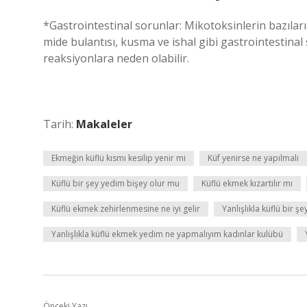
*Gastrointestinal sorunlar: Mikotoksinlerin bazıları
mide bulantısı, kusma ve ishal gibi gastrointestinal s
reaksiyonlara neden olabilir.
Tarih:
Makaleler
Ekmeğin küflü kısmı kesilip yenir mi
Küf yenirse ne yapılmalı
Küflü bir şey yedim bişey olur mu
Küflü ekmek kızartılır mı
Küflü ekmek zehirlenmesine ne iyi gelir
Yanlışlıkla küflü bir ş
Yanlışlıkla küflü ekmek yedim ne yapmalıyım kadınlar kulübü
Önceki Yazı