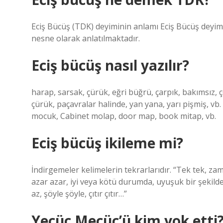
Eciş Bücüş (TDK) deyiminin anlamı Eciş Bücüş deyim
nesne olarak anlatılmaktadır.
Eciş bücüş nasıl yazılır?
harap, sarsak, çürük, eğri büğrü, çarpık, bakımsız, ç
çürük, paçavralar halinde, yan yana, yarı pişmiş, vb. 
mocuk, Cabinet molap, door map, book mitap, vb.
Eciş bücüş ikileme mi?
İndirgemeler kelimelerin tekrarlarıdır. “Tek tek, zam
azar azar, iyi veya kötü durumda, uyuşuk bir şekilde
az, şöyle şöyle, çıtır çıtır…”
Yecüc Mecüc’ü kim yok etti