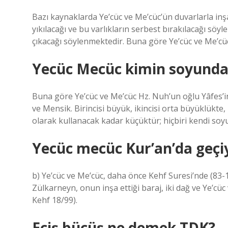
Bazı kaynaklarda Ye’cüc ve Me’cüc’ün duvarlarla in
yıkılacağı ve bu varlıkların serbest bırakılacağı sö
çıkacağı söylenmektedir. Buna göre Ye’cüc ve Me’cü
Yecüc Mecüc kimin soyundan
Buna göre Ye’cüc ve Me’cüc Hz. Nuh’un oğlu Yâfes’in 
ve Mensik. Birincisi büyük, ikincisi orta büyüklükte,
olarak kullanacak kadar küçüktür; hiçbiri kendi s
Yecüc mecüc Kur’an’da geç
b) Ye’cüc ve Me’cüc, daha önce Kehf Suresi’nde (83-
Zülkarneyn, onun inşa ettiği baraj, iki dağ ve Ye’cüc
Kehf 18/99).
Eciş bücüş ne demek TDK?