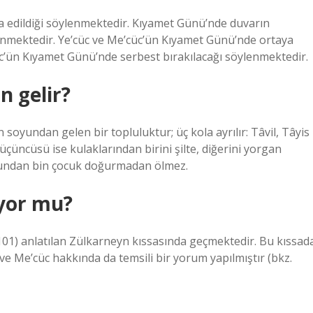
şa edildiği söylenmektedir. Kıyamet Günü’nde duvarın
ylenmektedir. Ye’cüc ve Me’cüc’ün Kıyamet Günü’nde ortaya
c’ün Kıyamet Günü’nde serbest bırakılacağı söylenmektedir.
 gelir?
soyundan gelen bir topluluktur; üç kola ayrılır: Tâvil, Tâyis
 üçüncüsü ise kulaklarından birini şilte, diğerini yorgan
oyundan bin çocuk doğurmadan ölmez.
iyor mu?
101) anlatılan Zülkarneyn kıssasında geçmektedir. Bu kıssad
 ve Me’cüc hakkında da temsili bir yorum yapılmıştır (bkz.