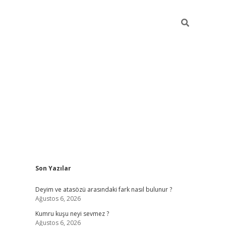
Sidebar
Son Yazılar
dcasino sitesi
grandoperabet giriş
https://www.betexper.xyz/
Deyim ve atasözü arasındaki fark nasıl bulunur ?
Ağustos 6, 2026
Kumru kuşu neyi sevmez ?
Ağustos 6, 2026