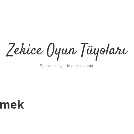
Zekice Oyun Tüyoları
Eğlenceli bilgilerle zihnini çalıştır!
emek
https://ilbet.online/
v