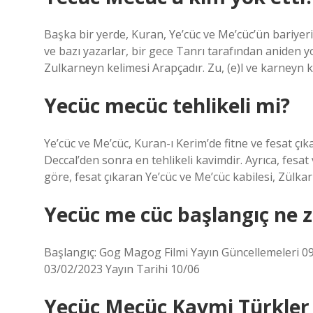
Başka bir yerde, Kuran, Ye’cüc ve Me’cüc’ün bariyeri
ve bazı yazarlar, bir gece Tanrı tarafından aniden yo
Zulkarneyn kelimesi Arapçadır. Zu, (e)l ve karneyn ke
Yecüc mecüc tehlikeli mi?
Ye’cüc ve Me’cüc, Kuran-ı Kerim’de fitne ve fesat çık
Deccal’den sonra en tehlikeli kavimdir. Ayrıca, fesat 
göre, fesat çıkaran Ye’cüc ve Me’cüc kabilesi, Zülkarn
Yecüc me cüc başlangıç ne 
Başlangıç: Gog Magog Filmi Yayın Güncellemeleri 09/0
03/02/2023 Yayın Tarihi 10/06
Yecüc Mecüc Kavmi Türkler