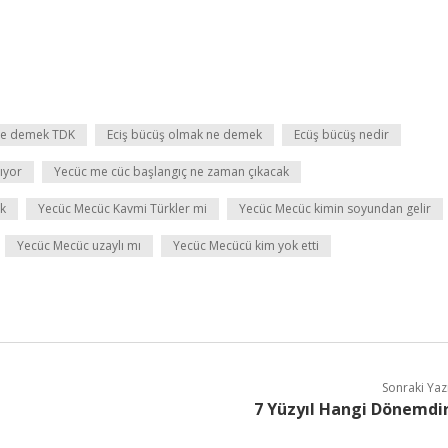
 ne demek TDK
Eciş bücüş olmak ne demek
Ecüş bücüş nedir
ıyor
Yecüc me cüc başlangıç ne zaman çıkacak
ak
Yecüc Mecüc Kavmi Türkler mi
Yecüc Mecüc kimin soyundan gelir
Yecüc Mecüc uzaylı mı
Yecüc Mecücü kim yok etti
Sonraki Yaz
7 Yüzyıl Hangi Dönemdi