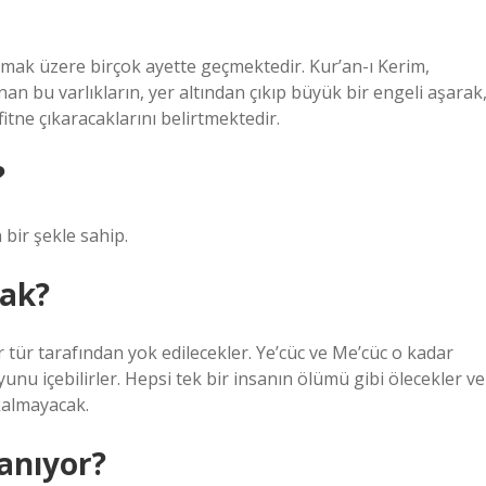
olmak üzere birçok ayette geçmektedir. Kur’an-ı Kerim,
n bu varlıkların, yer altından çıkıp büyük bir engeli aşarak
itne çıkaracaklarını belirtmektedir.
?
bir şekle sahip.
cak?
r tür tarafından yok edilecekler. Ye’cüc ve Me’cüc o kadar
yunu içebilirler. Hepsi tek bir insanın ölümü gibi ölecekler ve
 kalmayacak.
anıyor?