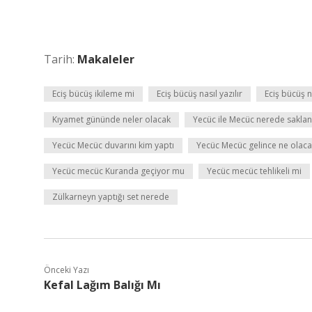
Tarih:
Makaleler
Eciş bücüş ikileme mi
Eciş bücüş nasıl yazılır
Eciş bücüş
Kıyamet gününde neler olacak
Yecüc ile Mecüc nerede saklan
Yecüc Mecüc duvarını kim yaptı
Yecüc Mecüc gelince ne olac
Yecüc mecüc Kuranda geçiyor mu
Yecüc mecüc tehlikeli mi
Zülkarneyn yaptığı set nerede
Önceki Yazı
Kefal Lağım Balığı Mı