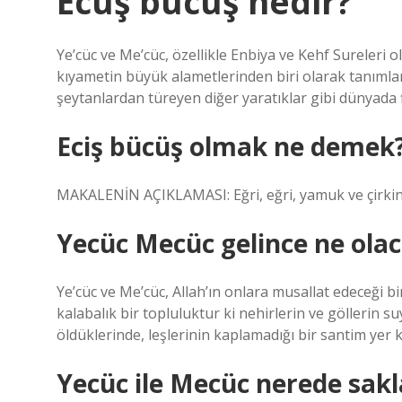
Ecüş bücüş nedir?
Ye’cüc ve Me’cüc, özellikle Enbiya ve Kehf Sureleri 
kıyametin büyük alametlerinden biri olarak tanımlana
şeytanlardan türeyen diğer yaratıklar gibi dünyada f
Eciş bücüş olmak ne demek
MAKALENİN AÇIKLAMASI: Eğri, eğri, yamuk ve çirkin 
Yecüc Mecüc gelince ne ola
Ye’cüc ve Me’cüc, Allah’ın onlara musallat edeceği bi
kalabalık bir topluluktur ki nehirlerin ve göllerin su
öldüklerinde, leşlerinin kaplamadığı bir santim yer
Yecüc ile Mecüc nerede sakl