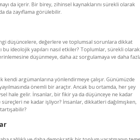
ayı da içerir. Bir birey, zihinsel kaynaklarını sürekli olarak
da da zayıflama görülebilir.
angi düşüncelere, değerlere ve toplumsal sorunlara dikkat
ı bu ideolojik yapıları nasıl etkiler? Toplumlar, sürekli olarak
derinlemesine düşünmeye, daha az sorgulamaya ve daha fazl
olarak kendi argümanlarına yönlendirmeye çalışır. Günümüzde
n yayılmasında önemli bir araçtır. Ancak bu ortamda, her şey
eysel hale gelir. İnsanlar, bir fikir ya da düşünceye ne kadar
 süreçleri ne kadar işliyor? İnsanlar, dikkatleri dağılmışken,
artışabilir?
ar
daha sağlıklı ve daha demokratik bir toplum yaratmanın teme