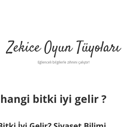
Zekice Oyun Tüyoları
Eğlenceli bilgilerle zihnini çalıştır!
angi bitki iyi gelir ?
https://ilb
tki İyi Gelir? Siyaset Bilimi