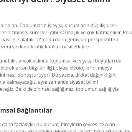
ir alan. Toplumların işleyişi, kurumların güç ilişkileri,
eylerin zihinsel süreçleri gibi karmaşık ve çok katmanlıdır. Peki
ı nasıl ele alabiliriz? Ya da daha geniş bir perspektiften
zeni ve demokratik katılımı nasıl etkiler?
rünebilir, ancak aslında toplumsal ve siyasal boyutları da
derek artan bilgi kirliliği, siyasi ideolojilerin, medya
şini nasıl dönüştürüyor? Bu yazıda, dikkat dağınıklığını
akla kalmayacağız, aynı zamanda siyaset bilimi
eceğiz. Belki de zihinsel sağlığımız, toplumun sağlığıyla
umsal Bağlantılar
k daha fazlasıdır. Bu durum, bireylerin çevresine olan
süreçlerini doğrudan etkiler. Modern dünyada hızla artan dijital