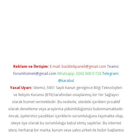
xyz/
Reklam ve İletişim:
E-mail:
backlinkpaneli@gmail.com
Teams:
forumhizmeti@gmail.com
Whatsapp: 0262 606 0 726
Telegram:
@karabul
Yasal Uyarı:
Sitemiz, 5651 Sayılı Kanun gereğince Bilgi Teknolojileri
ve İletişim Kurumu (BTK) tarafından onaylanmış bir Yer Sağlayıcı
olarak hizmet vermektedir. Bu nedenle, sitedeki içerikleri proaktif
olarak denetleme veya araştırma yükümlülüğümüz bulunmamaktadır.
Ancak, üyelerimiz yazdıkları içeriklerin sorumluluğunu taşımakta olup,
siteye üye olarak bu sorumluluğu kabul etmiş sayılırlar. Bu internet
sitesi, herhangi bir marka, kurum veya şahıs şirketi ile hiçbir bağlantısı