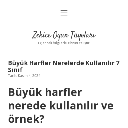
menüyü
Anasayfa
aç
Gizlilik Politikası
Zekice Oyun Tüyoları
Yasal Uyarı
Eğlenceli bilgilerle zihnini çalıştır!
Hakkımızda
Büyük Harfler Nerelerde Kullanılır 7
Sınıf
Tarih: Kasım 4, 2024
Büyük harfler
nerede kullanılır ve
örnek?